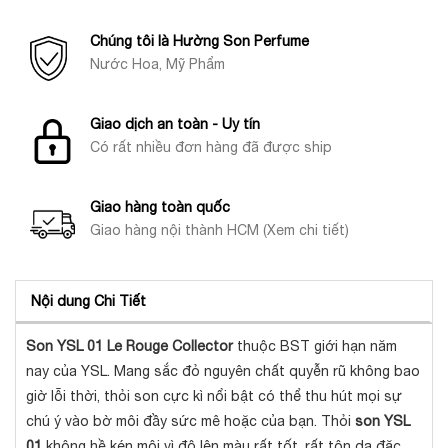
Chúng tôi là Hường Son Perfume
Nước Hoa, Mỹ Phẩm
Giao dịch an toàn - Uy tín
Có rất nhiều đơn hàng đã được ship
Giao hàng toàn quốc
Giao hàng nội thành HCM (Xem chi tiết)
Nội dung Chi Tiết
Son YSL 01 Le Rouge Collector
thuộc BST giới hạn năm
nay của YSL. Mang sắc đỏ nguyên chất quyễn rũ không bao
giờ lỗi thời, thỏi son cực kì nổi bật có thể thu hút mọi sự
chú ý vào bờ môi đầy sức mê hoặc của bạn. Thỏi
son YSL
01
không hề kén môi vì độ lên màu rất tốt, rất tôn da đặc