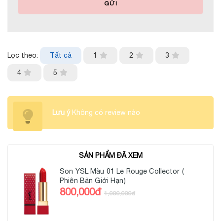
GỬI
Lọc theo:
Tất cả
1
2
3
4
5
Lưu ý
Không có review nào
SẢN PHẨM ĐÃ XEM
Son YSL Màu 01 Le Rouge Collector (
Phiên Bản Giới Hạn)
800,000đ
1,000,000đ