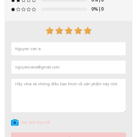
0%
| 0
0%
| 0
Gửi ảnh thực tế