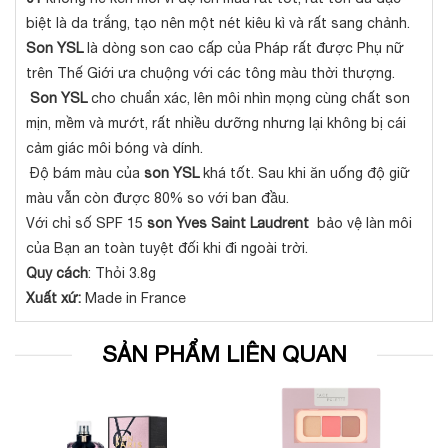
biệt là da trắng, tạo nên một nét kiêu kì và rất sang chảnh.
Son YSL
là dòng son cao cấp của Pháp rất được Phụ nữ
trên Thế Giới ưa chuộng với các tông màu thời thượng.
Son YSL
cho chuẩn xác, lên môi nhìn mọng cùng chất son
mịn, mềm và mướt, rất nhiều dưỡng nhưng lại không bị cái
cảm giác môi bóng và dính.
Độ bám màu của
son YSL
khá tốt. Sau khi ăn uống độ giữ
màu vẫn còn được 80% so với ban đầu.
Với chỉ số SPF 15
son Yves Saint Laudrent
bảo vệ làn môi
của Bạn an toàn tuyệt đối khi đi ngoài trời.
Quy cách
: Thỏi 3.8g
Xuất xứ:
Made in France
SẢN PHẨM LIÊN QUAN