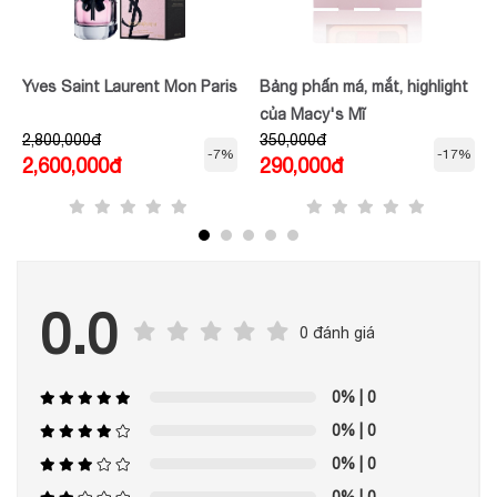
Yves Saint Laurent Mon Paris
Bảng phấn má, mắt, highlight
của Macy's Mĩ
2,800,000đ
350,000đ
-7%
-17%
2,600,000đ
290,000đ
0.0
0 đánh giá
0%
| 0
0%
| 0
0%
| 0