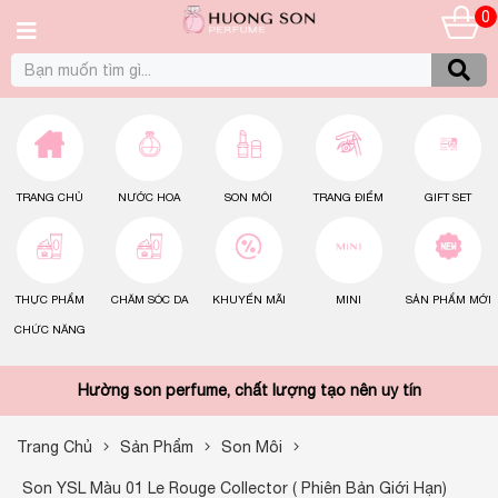
0
TRANG CHỦ
NƯỚC HOA
SON MÔI
TRANG ĐIỂM
GIFT SET
THỰC PHẨM
CHĂM SÓC DA
KHUYẾN MÃI
MINI
SẢN PHẨM MỚI
CHỨC NĂNG
Hường son perfume, chất lượng tạo nên uy tín
Trang Chủ
Sản Phẩm
Son Môi
Son YSL Màu 01 Le Rouge Collector ( Phiên Bản Giới Hạn)