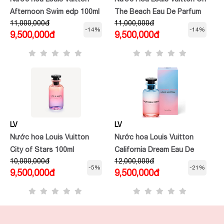
Afternoon Swim edp 100ml
The Beach Eau De Parfum
11,000,000đ
11,000,000đ
100ml
-14%
-14%
9,500,000đ
9,500,000đ
LV
LV
Nước hoa Louis Vuitton
Nước hoa Louis Vuitton
City of Stars 100ml
California Dream Eau De
10,000,000đ
12,000,000đ
Parfum 100ml
-5%
-21%
9,500,000đ
9,500,000đ