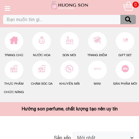
0
TRANG CHỦ
NƯỚC HOA
SON MÔI
TRANG ĐIỂM
GIFT SET
THỰC PHẨM
CHĂM SÓC DA
KHUYẾN MÃI
MINI
SẢN PHẨM MỚI
CHỨC NĂNG
Hường son perfume, chất lượng tạo nên uy tín
Sắp xếp