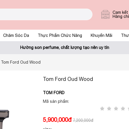
Cam kết
Hàng ch
Chăm Sóc Da
Thực Phẩm Chức Năng
Khuyến Mãi
Thư
Hường son perfume, chất lượng tạo nên uy tín
Tom Ford Oud Wood
Tom Ford Oud Wood
TOM FORD
Mã sản phẩm:
5,900,000đ
7,200,000đ