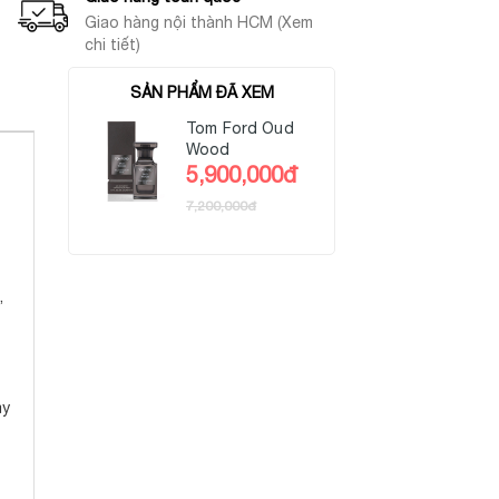
Giao hàng nội thành HCM (Xem
chi tiết)
SẢN PHẨM ĐÃ XEM
Tom Ford Oud
Wood
5,900,000đ
7,200,000đ
,
o
ày