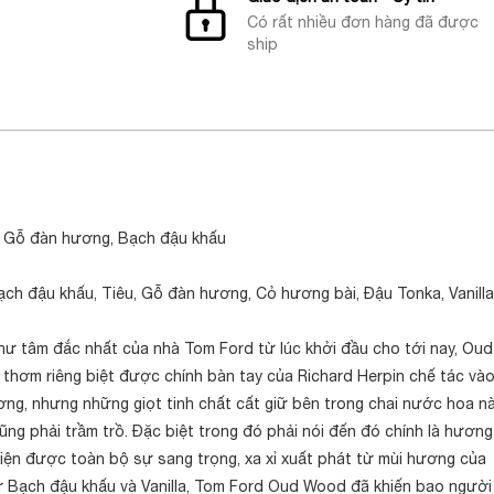
Có rất nhiều đơn hàng đã được
ship
, Gỗ đàn hương, Bạch đậu khấu
ch đậu khấu, Tiêu, Gỗ đàn hương, Cỏ hương bài, Đậu Tonka, Vanilla
hư tâm đắc nhất của nhà Tom Ford từ lúc khởi đầu cho tới nay, Oud
hơm riêng biệt được chính bàn tay của Richard Herpin chế tác và
ơng, nhưng những giọt tinh chất cất giữ bên trong chai nước hoa n
ng phải trầm trồ. Đặc biệt trong đó phải nói đến đó chính là hương
iện được toàn bộ sự sang trọng, xa xỉ xuất phát từ mùi hương của
ừ Bạch đậu khấu và Vanilla, Tom Ford Oud Wood đã khiến bao người