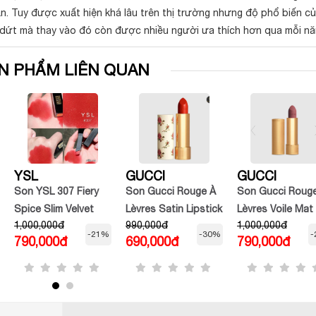
ần. Tuy được xuất hiện khá lâu trên thị trường nhưng độ phổ biến c
dứt mà thay vào đó còn được nhiều người ưa thích hơn qua mỗi n
N PHẨM LIÊN QUAN
YSL
GUCCI
GUCCI
Son YSL 307 Fiery
Son Gucci Rouge À
Son Gucci Roug
Spice Slim Velvet
Lèvres Satin Lipstick
Lèvres Voile Mat
1,000,000đ
990,000đ
1,000,000đ
Radical Màu Đỏ San
Màu 500 Odalie Red
Màu 204 Peggy
-21%
-30%
-
790,000đ
690,000đ
790,000đ
Hô
Taupe Hồng Đất