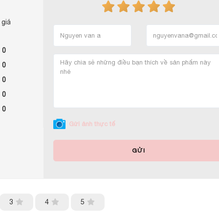
 giá
 0
 0
 0
 0
 0
Gửi ảnh thực tế
GỬI
3
4
5