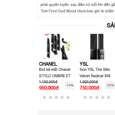
phải quyến luyến, say đắm nó mỗi khi đến g
Tom Ford Oud Wood chưa bao giờ là chấm 
SẢ
GUCCI
CHANEL
YSL
Phấn phủ GUCCI
Bút kẻ mắt Chanel
Son YSL The Slim
Poudre 01 Dạng Nén
STYLO OMBRE ET
Velvet Radical 309
1,600,000đ
1,100,000đ
1,000,000đ
De Beaute Mat
CONTOUR
Fatal Carmin Màu
-16%
-14%
-25%
1,350,000đ
950,000đ
750,000đ
Naturel Powder
rượu vang