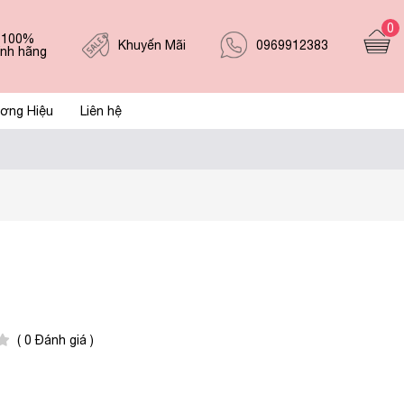
0
 100%
0969912383
Khuyến Mãi
ính hãng
ơng Hiệu
Liên hệ
( 0 Đánh giá )