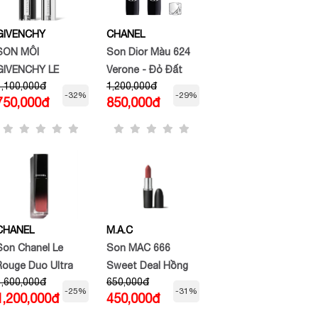
GIVENCHY
CHANEL
SON MÔI
Son Dior Màu 624
GIVENCHY LE
Verone - Đỏ Đất
1,100,000đ
1,200,000đ
ROUGE INTERDIT
Velvet Finish
-32%
-29%
750,000đ
850,000đ
INTENSE SILK
#N116 NUDE BOISÉ
CHANEL
M.A.C
Son Chanel Le
Son MAC 666
Rouge Duo Ultra
Sweet Deal Hồng
1,600,000đ
650,000đ
Tenue màu 65
Nâu
-25%
-31%
1,200,000đ
450,000đ
Imperturbable hồng