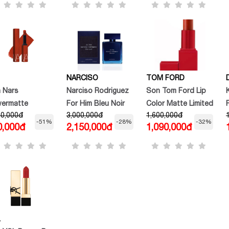
NARCISO
TOM FORD
 Nars
Narciso Rodriguez
Son Tom Ford Lip
ermatte
For Him Bleu Noir
Color Matte Limited
00,000đ
3,000,000đ
1,600,000đ
stick 133 Too
EDP
Edition 16 Scarlet
-51%
-28%
-32%
0,000đ
2,150,000đ
1,090,000đ
 To Hold đỏ
Rouge Vỏ Đỏ
m