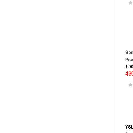
Son
Pow
1,0
Lip
49
Hot
ca
YSL