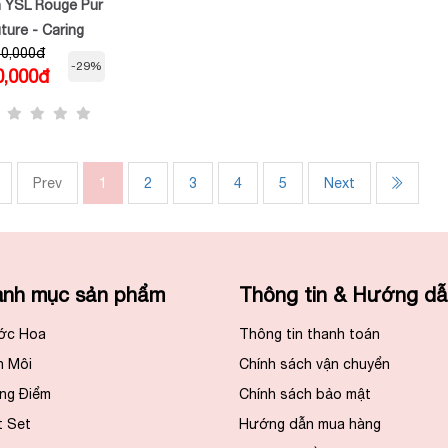
 YSL Rouge Pur
ture - Caring
00,000đ
n Lipstick
-29%
0,000đ
71 Rouge
vocation
Prev
1
2
3
4
5
Next
nh mục sản phẩm
Thông tin & Hướng d
ớc Hoa
Thông tin thanh toán
n Môi
Chính sách vận chuyển
ng Điểm
Chính sách bảo mật
t Set
Hướng dẫn mua hàng