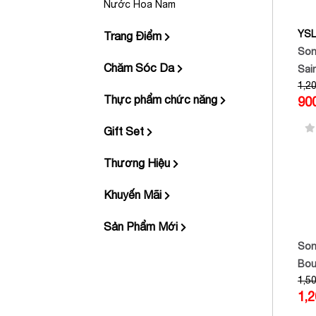
Nước Hoa Nam
YSL
Trang Điểm
Son
Chăm Sóc Da
Sai
1,2
The 
Thực phẩm chức năng
90
Cre
– H
Gift Set
Thương Hiệu
Khuyến Mãi
Sản Phẩm Mới
Son
Bou
1,5
Đỏ 
1,