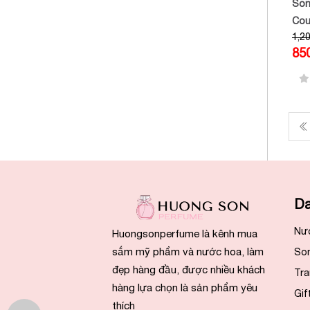
Son
Cou
1,2
Sati
85
R19
Pro
Da
Nư
Huongsonperfume là kênh mua
sắm mỹ phẩm và nước hoa, làm
So
đẹp hàng đầu, được nhiều khách
Tra
hàng lựa chọn là sản phẩm yêu
Gif
thích