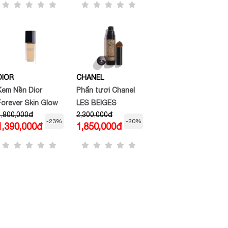
cam đào
DIOR
CHANEL
Kem Nền Dior
Phấn tươi Chanel
Forever Skin Glow
LES BEIGES
1,800,000đ
2,300,000đ
WATER-FRESH
-23%
-20%
1,390,000đ
1,850,000đ
COMPLEXION
TOUCH