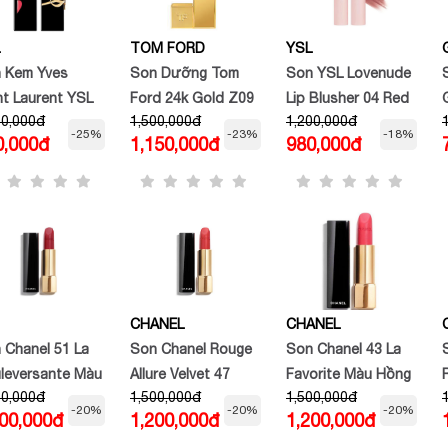
TOM FORD
YSL
 Kem Yves
Son Dưỡng Tom
Son YSL Lovenude
nt Laurent YSL
Ford 24k Gold Z09
Lip Blusher 04 Red
00,000đ
1,500,000đ
1,200,000đ
Inks Vinyl
Soleil Lip Blush 3g
Handed
-25%
-23%
-18%
0,000đ
1,150,000đ
980,000đ
am 403 Fuchsia
Màu Hồng Phấn
ồng San Hô
CHANEL
CHANEL
 Chanel 51 La
Son Chanel Rouge
Son Chanel 43 La
leversante Màu
Allure Velvet 47
Favorite Màu Hồng
00,000đ
1,500,000đ
1,500,000đ
Hồng Cherry
Flamboyante – Đỏ
Cam
-20%
-20%
-20%
200,000đ
1,200,000đ
1,200,000đ
Đào Ánh Cam