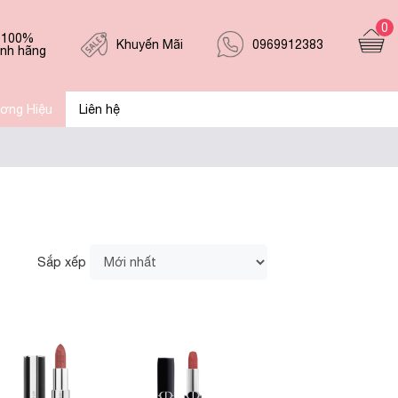
0
 100%
0969912383
Khuyến Mãi
ính hãng
ơng Hiệu
Liên hệ
Sắp xếp