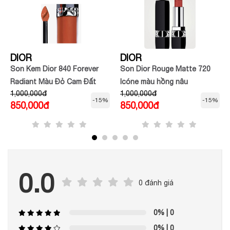
DIOR
DIOR
Son Kem Dior 840 Forever
Son Dior Rouge Matte 720
Radiant Màu Đỏ Cam Đất
Icóne màu hồng nâu
1,000,000đ
1,000,000đ
-15%
-15%
850,000đ
850,000đ
0.0
0 đánh giá
0%
| 0
0%
| 0