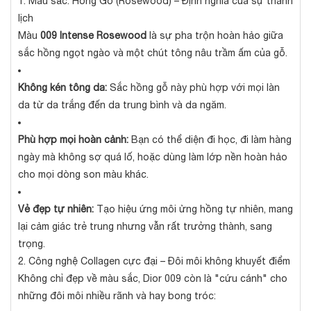
1. Màu sắc: Hồng Gỗ (Rosewood) – Định nghĩa của sự thanh
lịch
Màu
009 Intense Rosewood
là sự pha trộn hoàn hảo giữa
sắc hồng ngọt ngào và một chút tông nâu trầm ấm của gỗ.
Không kén tông da:
Sắc hồng gỗ này phù hợp với mọi làn
da từ da trắng đến da trung bình và da ngăm.
Phù hợp mọi hoàn cảnh:
Bạn có thể diện đi học, đi làm hàng
ngày mà không sợ quá lố, hoặc dùng làm lớp nền hoàn hảo
cho mọi dòng son màu khác.
Vẻ đẹp tự nhiên:
Tạo hiệu ứng môi ửng hồng tự nhiên, mang
lại cảm giác trẻ trung nhưng vẫn rất trưởng thành, sang
trọng.
2. Công nghệ Collagen cực đại – Đôi môi không khuyết điểm
Không chỉ đẹp về màu sắc, Dior 009 còn là "cứu cánh" cho
những đôi môi nhiều rãnh và hay bong tróc: