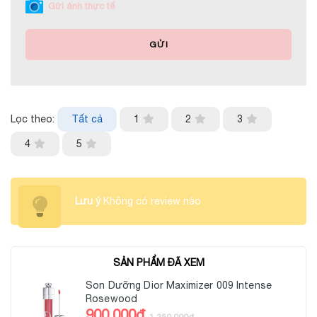
Gửi ảnh thực tế
GỬI
Lọc theo:
Tất cả
1
2
3
4
5
Lưu ý
Không có review nào
SẢN PHẨM ĐÃ XEM
Son Dưỡng Dior Maximizer 009 Intense
Rosewood
900,000đ