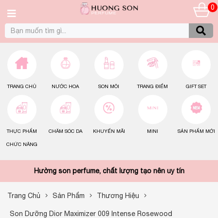
0
TRANG CHỦ
NƯỚC HOA
SON MÔI
TRANG ĐIỂM
GIFT SET
THỰC PHẨM
CHĂM SÓC DA
KHUYẾN MÃI
MINI
SẢN PHẨM MỚI
CHỨC NĂNG
Hường son perfume, chất lượng tạo nên uy tín
Trang Chủ
Sản Phẩm
Thương Hiệu
Son Dưỡng Dior Maximizer 009 Intense Rosewood