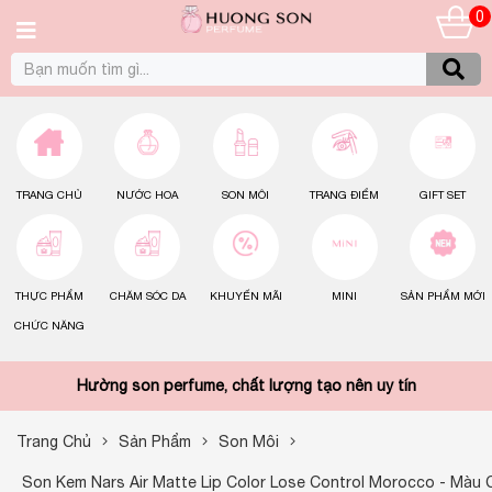
0
TRANG CHỦ
NƯỚC HOA
SON MÔI
TRANG ĐIỂM
GIFT SET
THỰC PHẨM
CHĂM SÓC DA
KHUYẾN MÃI
MINI
SẢN PHẨM MỚI
CHỨC NĂNG
Hường son perfume, chất lượng tạo nên uy tín
Trang Chủ
Sản Phẩm
Son Môi
Son Kem Nars Air Matte Lip Color Lose Control Morocco - Màu