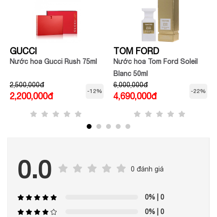
GUCCI
TOM FORD
Nước hoa Gucci Rush 75ml
Nước hoa Tom Ford Soleil
Blanc 50ml
2,500,000đ
6,000,000đ
-12%
-22%
2,200,000đ
4,690,000đ
0.0
0 đánh giá
0%
| 0
0%
| 0