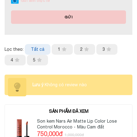
Gửi ảnh thực tế
GỬI
Lọc theo:
Tất cả
1
2
3
4
5
Lưu ý
Không có review nào
SẢN PHẨM ĐÃ XEM
Son kem Nars Air Matte Lip Color Lose
Control Morocco - Màu Cam đất
750,000đ
1,000,000đ