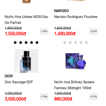
NARCISO
Nước Hoa Unisex MCM Eau
Narciso Rodriguez Poudree
De Parfum
1,900,000đ
1,900,000đ
-18%
-22%
1,550,000đ
1,490,000đ
DIOR
Dior Sauvage EDP
Nước hoa Britney Spears
Fantasy Midnight 100ml
4,000,000đ
1,500,000đ
-13%
-41%
3,500,000đ
880,000đ