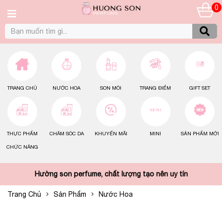
0
TRANG CHỦ
NƯỚC HOA
SON MÔI
TRANG ĐIỂM
GIFT SET
THỰC PHẨM
CHĂM SÓC DA
KHUYẾN MÃI
MINI
SẢN PHẨM MỚI
CHỨC NĂNG
Hường son perfume, chất lượng tạo nên uy tín
Trang Chủ
Sản Phẩm
Nước Hoa