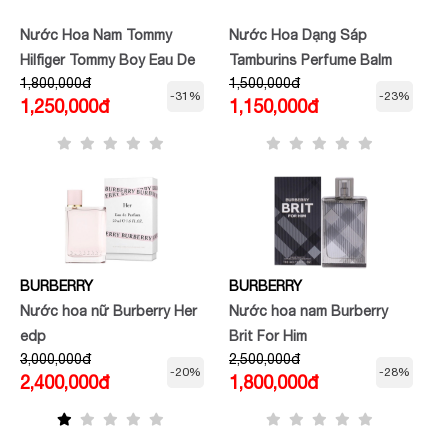
Nước Hoa Nam Tommy
Nước Hoa Dạng Sáp
Hilfiger Tommy Boy Eau De
Tamburins Perfume Balm
1,800,000đ
1,500,000đ
Toilette 100ml
6.5g
-31%
-23%
1,250,000đ
1,150,000đ
BURBERRY
BURBERRY
Nước hoa nữ Burberry Her
Nước hoa nam Burberry
edp
Brit For Him
3,000,000đ
2,500,000đ
-20%
-28%
2,400,000đ
1,800,000đ