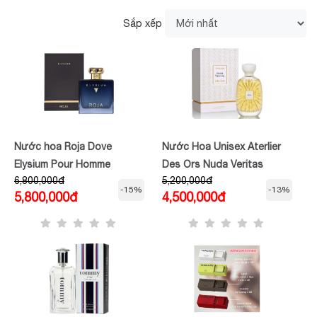
Sắp xếp
Nước hoa Roja Dove
Nước Hoa Unisex Aterlier
Elysium Pour Homme
Des Ors Nuda Veritas
6,800,000đ
5,200,000đ
Parfum Cologne
-15%
-13%
5,800,000đ
4,500,000đ