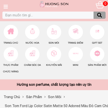
0
TRANG CHỦ
NƯỚC HOA
SON MÔI
TRANG ĐIỂM
GIFT SET
THỰC PHẨM
CHĂM SÓC DA
KHUYẾN MÃI
MINI
SẢN PHẨM MỚI
CHỨC NĂNG
Hường son perfume, chất lượng tạo nên uy tín
Trang Chủ
Sản Phẩm
Son Môi
Son Tom Ford Lip Color Satin Matte 50 Adored Màu Đỏ Cam Ch