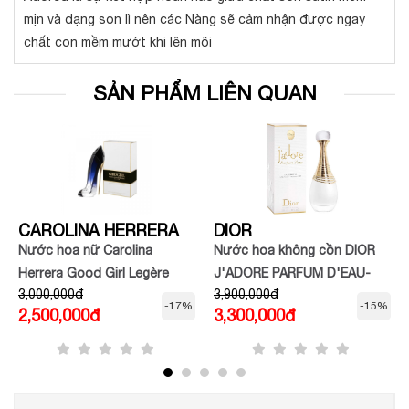
mịn và dạng son lì nên các Nàng sẽ cảm nhận được ngay
chất con mềm mướt khi lên môi
SẢN PHẨM LIÊN QUAN
CAROLINA HERRERA
DIOR
Nước hoa nữ Carolina
Nước hoa không cồn DIOR
Herrera Good Girl Legère
J'ADORE PARFUM D'EAU-
3,000,000đ
3,900,000đ
Alcohol-free eau de parfum -
-17%
-15%
2,500,000đ
3,300,000đ
floral notes