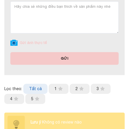
Gửi ảnh thực tế
GỬI
Lọc theo:
Tất cả
1
2
3
4
5
Lưu ý
Không có review nào