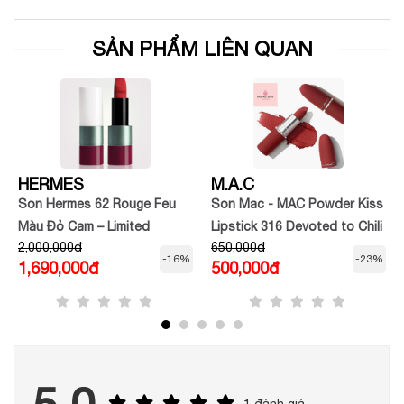
SẢN PHẨM LIÊN QUAN
HERMES
M.A.C
Son Hermes 62 Rouge Feu
Son Mac - MAC Powder Kiss
Màu Đỏ Cam – Limited
Lipstick 316 Devoted to Chili
2,000,000đ
650,000đ
Edition
-16%
-23%
1,690,000đ
500,000đ
1 đánh giá