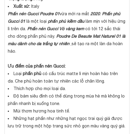
Xuất xứ:
Italy
Phấn nén Gucci Poudre 01
vừa mới ra mắt
2020
.
Phấn phủ
Gucci 01
là một loại
phấn phủ kiềm dầu
làm mịn với hiệu ứng
lì trên da.
Phấn nén
Gucci Vỏ vàng kem
có tới 12 sắc thái
cho dòng phấn phủ này.
Poudre De Beaute Mat Naturel
01 là
màu dành cho da trắng tự nhiên
,sẽ tạo ra một làn da hoàn
hảo.
Ưu điểm của phấn nén Gucci:
Loại
phấn phủ
có cấu trúc matte lì mịn hoàn hảo trên
da.
Che phủ hoàn toàn tự nhiên các lỗ chân lông.
Thích hợp cho mọi loại da.
Độ bám siêu đỉnh có thể dùng trong mùa hè mà không lo
phấn nhanh bị xuống tone.
Mùi thơm hương hoa tinh tế.
Những hạt phấn như những hạt ngọc trai quý giá được
lưu trữ trong một hộp trang sức nhỏ gọn màu vàng quý giá.