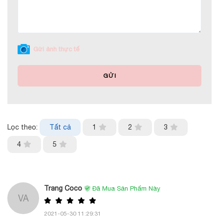
Gửi ảnh thực tế
GỬI
Lọc theo:
Tất cả
1
2
3
4
5
Trang Coco
Đã Mua Sản Phẩm Này
VA
2021-05-30 11:29:31