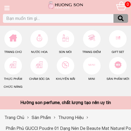
0
TRANG CHỦ
NƯỚC HOA
SON MÔI
TRANG ĐIỂM
GIFT SET
THỰC PHẨM
CHĂM SÓC DA
KHUYẾN MÃI
MINI
SẢN PHẨM MỚI
CHỨC NĂNG
Hường son perfume, chất lượng tạo nên uy tín
Trang Chủ
Sản Phẩm
Thương Hiệu
Phấn Phủ GUCCI Poudre 01 Dạng Nén De Beaute Mat Naturel P