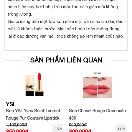
hành hiện nay, lướt nhẹ trên môi, tạo cảm giác môi không
trọng lượng.
Gucci mang đến một lớp son mềm mại, bền màu lâu dài, đặc
biệt là không thấm nước. Màu sắc hoàn toàn không đọng
lại ở các đường vân môi, thoa không sợ lem nhem chút nào.
SẢN PHẨM LIÊN QUAN
YSL
Son YSL Yves Saint Laurent
Son Chanel Rouge Coco màu
Rouge Pur Couture Lipstick
486
1,100,000đ
900,000đ
màu R4 (đỏ cam)
-23%
-11%
850,000đ
800,000đ