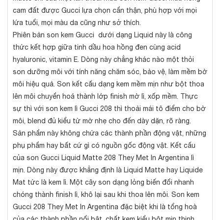
cam đất được Gucci lựa chọn cẩn thận, phù hợp với mọi
lứa tuổi, mọi màu da cũng như sở thích.
Phiên bản son kem Gucci dưới dạng Liquid này là công
thức kết hợp giữa tinh dầu hoa hồng đen cùng acid
hyaluronic, vitamin E. Dòng này chẳng khác nào một thỏi
son dưỡng môi với tính năng chăm sóc, bảo vệ, làm mềm bờ
môi hiệu quả. Son kết cấu dạng kem mềm mịn như bột thoa
lên môi chuyển hoá thành lớp finish mờ lì, xốp mềm. Thực
sự thì với son kem lì Gucci 208 thì thoải mái tô điểm cho bờ
môi, blend đủ kiểu từ mờ nhẹ cho đến dày dặn, rõ ràng.
Sản phẩm này không chứa các thành phần động vật, những
phụ phẩm hay bất cứ gì có nguồn gốc động vật. Kết cấu
của son Gucci Liquid Matte 208 They Met In Argentina lì
mịn. Dòng này được khẳng định là Liquid Matte hay Liquide
Mat tức là kem lì. Một cây son dạng lỏng biến đổi nhanh
chóng thành finish lì, khô lại sau khi thoa lên môi. Son kem
Gucci 208 They Met In Argentina đặc biệt khi là tổng hoà
của các thành phần nổi bật, chất kem kiểu bột mịn thịnh