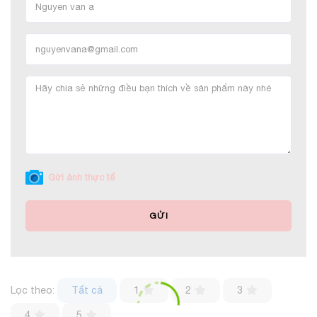
Gửi ảnh thực tế
GỬI
Lọc theo:
Tất cả
1
2
3
4
5