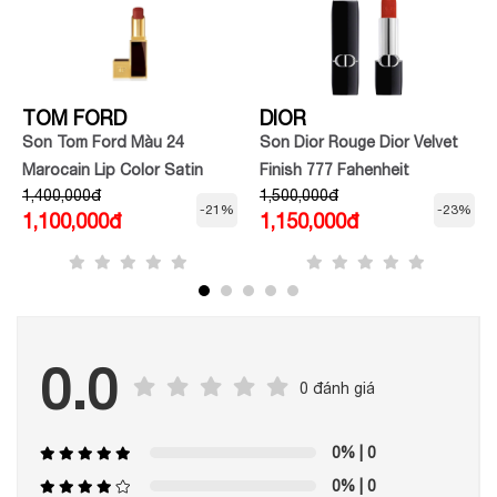
TOM FORD
DIOR
Son Tom Ford Màu 24
Son Dior Rouge Dior Velvet
Marocain Lip Color Satin
Finish 777 Fahenheit
1,400,000đ
1,500,000đ
Matte
-21%
-23%
1,100,000đ
1,150,000đ
0.0
0 đánh giá
0%
| 0
0%
| 0