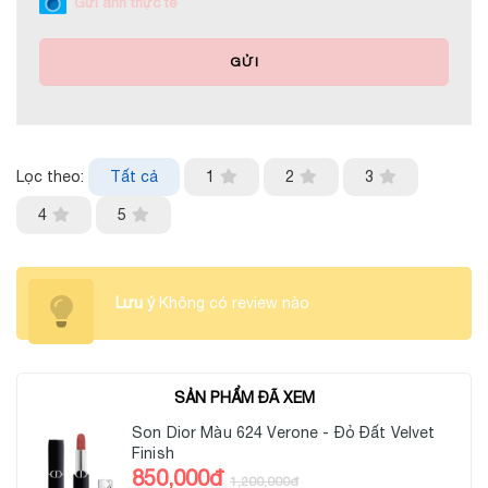
Gửi ảnh thực tế
GỬI
Lọc theo:
Tất cả
1
2
3
4
5
Lưu ý
Không có review nào
SẢN PHẨM ĐÃ XEM
Son Dior Màu 624 Verone - Đỏ Đất Velvet
Finish
850,000đ
1,200,000đ