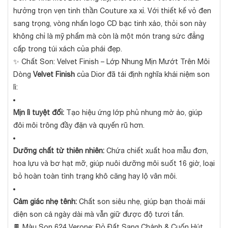
hưởng trọn vẹn tinh thần Couture xa xỉ. Với thiết kế vỏ đen
sang trọng, vòng nhấn logo CD bạc tinh xảo, thỏi son này
không chỉ là mỹ phẩm mà còn là một món trang sức đẳng
cấp trong túi xách của phái đẹp.
✨ Chất Son: Velvet Finish – Lớp Nhung Mịn Mướt Trên Môi
Dòng
Velvet Finish
của Dior đã tái định nghĩa khái niệm son
lì:
Mịn lì tuyệt đối:
Tạo hiệu ứng lớp phủ nhung mờ ảo, giúp
đôi môi trông đầy đặn và quyến rũ hơn.
Dưỡng chất từ thiên nhiên:
Chứa chiết xuất hoa mẫu đơn,
hoa lựu và bơ hạt mỡ, giúp nuôi dưỡng môi suốt 16 giờ, loại
bỏ hoàn toàn tình trạng khô căng hay lộ vân môi.
Cảm giác nhẹ tênh:
Chất son siêu nhẹ, giúp bạn thoải mái
diện son cả ngày dài mà vẫn giữ được độ tươi tắn.
🍫 Màu Son 624 Verone: Đỏ Đất Sang Chảnh & Cuốn Hút