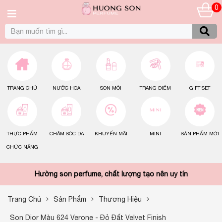
0
TRANG CHỦ
NƯỚC HOA
SON MÔI
TRANG ĐIỂM
GIFT SET
THỰC PHẨM
CHĂM SÓC DA
KHUYẾN MÃI
MINI
SẢN PHẨM MỚI
CHỨC NĂNG
Hường son perfume, chất lượng tạo nên uy tín
Trang Chủ
Sản Phẩm
Thương Hiệu
Son Dior Màu 624 Verone - Đỏ Đất Velvet Finish