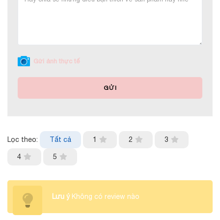
Gửi ảnh thực tế
GỬI
Lọc theo:
Tất cả
1
2
3
4
5
Lưu ý
Không có review nào