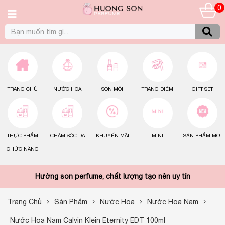
0
TRANG CHỦ
NƯỚC HOA
SON MÔI
TRANG ĐIỂM
GIFT SET
THỰC PHẨM
CHĂM SÓC DA
KHUYẾN MÃI
MINI
SẢN PHẨM MỚI
CHỨC NĂNG
Hường son perfume, chất lượng tạo nên uy tín
Trang Chủ
Sản Phẩm
Nước Hoa
Nước Hoa Nam
Nước Hoa Nam Calvin Klein Eternity EDT 100ml