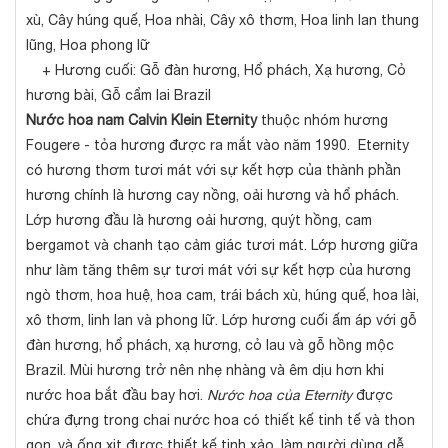
xù, Cây húng quế, Hoa nhài, Cây xô thơm, Hoa linh lan thung
lũng, Hoa phong lữ
+ Hương cuối: Gỗ đàn hương, Hổ phách, Xạ hương, Cỏ
hương bài, Gỗ cẩm lai Brazil
Nước hoa nam Calvin Klein Eternity
thuộc nhóm hương
Fougere - tỏa hương được ra mắt vào năm 1990. Eternity
có hương thơm tươi mát với sự kết hợp của thành phần
hương chính là hương cay nồng, oải hương và hổ phách.
Lớp hương đầu là hương oải hương, quýt hồng, cam
bergamot và chanh tạo cảm giác tươi mát. Lớp hương giữa
như làm tăng thêm sự tươi mát với sự kết hợp của hương
ngò thơm, hoa huệ, hoa cam, trái bách xù, húng quế, hoa lài,
xô thơm, linh lan và phong lữ. Lớp hương cuối ấm áp với gỗ
đàn hương, hổ phách, xạ hương, cỏ lau và gỗ hồng mộc
Brazil. Mùi hương trở nên nhẹ nhàng và êm dịu hơn khi
nước hoa bắt đầu bay hơi.
Nước hoa của Eternity
được
chứa đựng trong chai nước hoa có thiết kế tinh tế và thon
gọn, và ống xịt được thiết kế tinh xảo, làm người dùng dễ