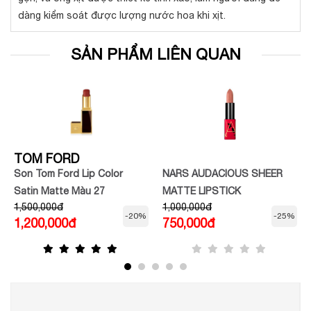
dàng kiểm soát được lượng nước hoa khi xịt.
SẢN PHẨM LIÊN QUAN
TOM FORD
Son Tom Ford Lip Color
NARS AUDACIOUS SHEER
Satin Matte Màu 27
MATTE LIPSTICK
1,500,000đ
1,000,000đ
Shameless
-20%
-25%
1,200,000đ
750,000đ