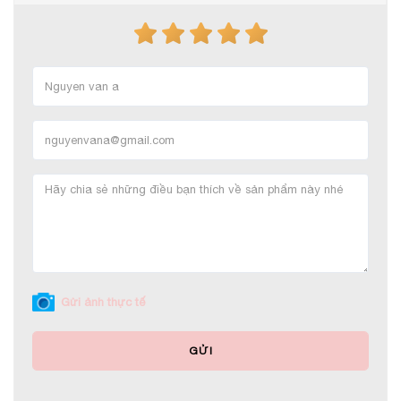
Gửi ảnh thực tế
GỬI