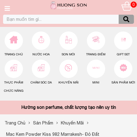
0
TRANG CHỦ
NƯỚC HOA
SON MÔI
TRANG ĐIỂM
GIFT SET
THỰC PHẨM
CHĂM SÓC DA
KHUYẾN MÃI
MINI
SẢN PHẨM MỚI
CHỨC NĂNG
Hường son perfume, chất lượng tạo nên uy tín
Trang Chủ
Sản Phẩm
Khuyến Mãi
Mac Kem Powder Kiss 982 Marrakesh- Đỏ Đất