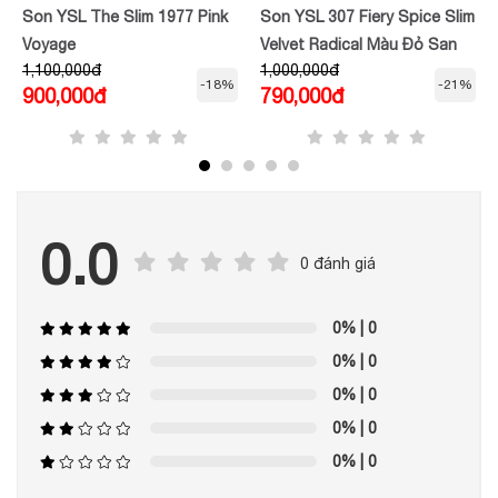
Son YSL The Slim 1977 Pink
Son YSL 307 Fiery Spice Slim
Voyage
Velvet Radical Màu Đỏ San
1,100,000đ
1,000,000đ
Hô
-18%
-21%
900,000đ
790,000đ
0.0
0 đánh giá
0%
| 0
0%
| 0
0%
| 0
0%
| 0
0%
| 0