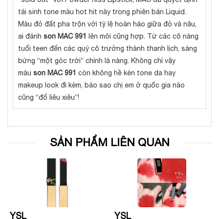
tái sinh tone màu hot hit này trong phiên bản Liquid.
Màu đỏ đất pha trộn với tỷ lệ hoàn hảo giữa đỏ và nâu,
ai đánh
son MAC 991
lên môi cũng hợp. Từ các cô nàng
tuổi teen đến các quý cô trưởng thành thanh lịch, sáng
bừng “một góc trời” chính là nàng. Không chỉ vậy
màu
son MAC 991
còn không hề kén tone da hay
makeup look đi kèm, bảo sao chị em ở quốc gia nào
cũng “đổ liêu xiêu”!
SẢN PHẨM LIÊN QUAN
YSL
YSL