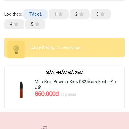
Lọc theo:
Tất cả
1
2
3
4
5
Lưu ý
Không có review nào
SẢN PHẨM ĐÃ XEM
Mac Kem Powder Kiss 982 Marrakesh- Đỏ
Đất
650,000đ
750,000đ