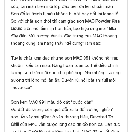
xốp, tán màu trên môi lớp đầu tiên đã lên chuẩn màu.
Son để lại finish lì, màu không bị bột hay bết lại loang lổ.
So với chất son thỏi thì cảm giác
son MAC Powder Kiss
Liquid
trên môi ẩm mịn hơn hẳn, tạo hiệu ứng môi “filler”
đầy đặn. Mùi hương Vanilla đặc trưng của MAC thoang
thoảng cũng làm nàng thấy “dễ cưng” làm sao!
Tuy là chất kem đặc nhưng
son MAC 991
không hề “rập
khuôn” kiểu tán màu. Nàng hoàn toàn có thể điều chỉnh
lượng son trên môi sao cho phù hợp. Nhẹ nhàng, sương
sương thì lòng môi ân ẩn. Quyến rũ, nổi bật thì full môi
“never sai”.
Son kem MAC 991 màu đỏ đất “quốc dân”
Đỏ đất đã không còn quá đỗi xa la đối với hộ “ghiền”
son. Ấy vậy mà giữa vô vàn thương hiệu,
Devoted To
Chili
của MAC vẫn được lòng các tín đồ hơn cả! Liên tục
“sold out” với Powder Kiss Lipstick, MAC đã quyết định