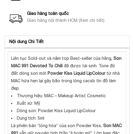
Giao hàng toàn quốc
Giao hàng nội thành HCM (Xem chi tiết)
Nội dung Chi Tiết
Liên tục Sold-out và nằm top Best-seller của hãng
, Son
MAC 991 Devoted To Chili
đã được tái sinh. Tone đỏ
đất dòng son mới
Powder Kiss Liquid LipColour
từ nhà
MAC hứa hẹn lại gây bão trong lòng cacsb tín đồ làm
đẹp.
Thương hiệu: MAC – Makeup Artist Cosmetic
Xuất xứ: Mỹ
Dòng son: Powder Kiss Liquid LipColour
Dung tích: 5ml
Là phiên bản “lỏng hóa” của son Powder Kiss,
Son MAC
991
vẫn giữ nguyên tinh thần “lì hoàn mỹ”. Lớp kem đặc