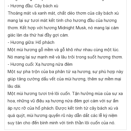
- Hương đầu: Cây bách xù
Thoáng mát và xanh mát, chất dẻo thơm của cây bách xù
mang lại sự tươi mát kết tinh cho hương đầu của hương
thơm. Kết hợp với hương Midnight Musk, nó mang lại cảm
giác làn da thứ hai đầy gợi cảm.
- Hương giữa: Hổ phách
Một mùi hương gỗ mềm và gỗ khô như nhau cùng một lúc.
Nó mang lại sự mạnh mẽ và lâu trôi trong suốt hương thơm.
- Hương cuối: Xạ hương nửa đêm
Một sự pha trộn của ba phân tử xạ hương, sự phù hợp này
giúp tăng cường dấu vết của mùi hương, thêm sự mềm mại
lâu dài.
Một mùi hương tươi trẻ lôi cuốn. Tận hưởng mùa của sự xa
hoa, những vũ điệu xạ hương nửa đêm gợi cảm với sự ấm
áp rực rỡ của hổ phách. Được kết tinh từ cây bách xù và
quả quýt, mùi hương quyến rũ này dẫn dắt các lễ kỷ niệm
suy tàn cho đến bình minh với tinh thần lôi cuốn của nó.