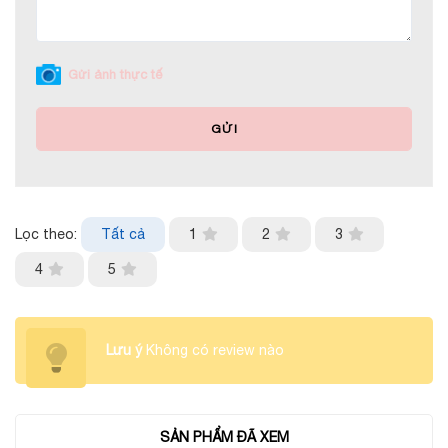
Gửi ảnh thực tế
GỬI
Lọc theo:
Tất cả
1
2
3
4
5
Lưu ý
Không có review nào
SẢN PHẨM ĐÃ XEM