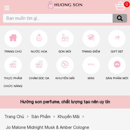
0
TRANG CHỦ
NƯỚC HOA
SON MÔI
TRANG ĐIỂM
GIFT SET
THỰC PHẨM
CHĂM SÓC DA
KHUYẾN MÃI
MINI
SẢN PHẨM MỚI
CHỨC NĂNG
Hường son perfume, chất lượng tạo nên uy tín
Trang Chủ
Sản Phẩm
Khuyến Mãi
Jo Malone Midnight Musk & Amber Cologne