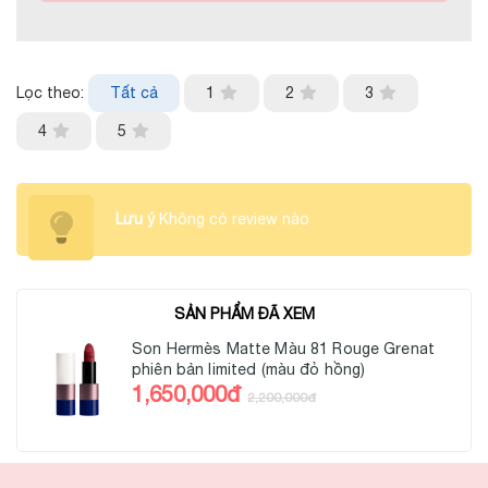
Lọc theo:
Tất cả
1
2
3
4
5
Lưu ý
Không có review nào
SẢN PHẨM ĐÃ XEM
Son Hermès Matte Màu 81 Rouge Grenat
phiên bản limited (màu đỏ hồng)
1,650,000đ
2,200,000đ