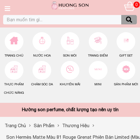
0
TRANG CHỦ
NƯỚC HOA
SON MÔI
TRANG ĐIỂM
GIFT SET
THỰC PHẨM
CHĂM SÓC DA
KHUYẾN MÃI
MINI
SẢN PHẨM MỚI
CHỨC NĂNG
Hường son perfume, chất lượng tạo nên uy tín
Trang Chủ
Sản Phẩm
Thương Hiệu
Son Hermès Matte Màu 81 Rouge Grenat Phiên Bản Limited (mà