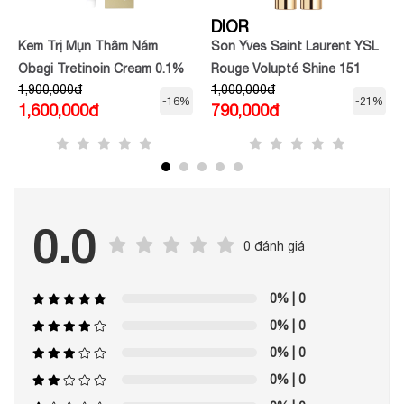
DIOR
Kem Trị Mụn Thâm Nám
Son Yves Saint Laurent YSL
Obagi Tretinoin Cream 0.1%
Rouge Volupté Shine 151
1,900,000đ
1,000,000đ
(20g)
Orange Caraco Màu Cam
-16%
-21%
1,600,000đ
790,000đ
Nude
0.0
0 đánh giá
0%
| 0
0%
| 0
0%
| 0
0%
| 0