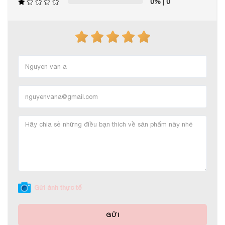
0%
| 0
Gửi ảnh thực tế
GỬI