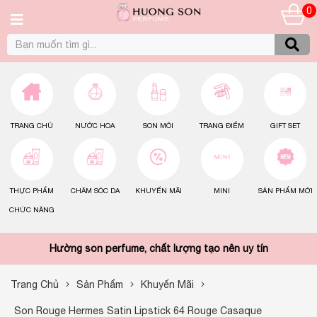
0
TRANG CHỦ
NƯỚC HOA
SON MÔI
TRANG ĐIỂM
GIFT SET
THỰC PHẨM
CHĂM SÓC DA
KHUYẾN MÃI
MINI
SẢN PHẨM MỚI
CHỨC NĂNG
Hường son perfume, chất lượng tạo nên uy tín
Trang Chủ
Sản Phẩm
Khuyến Mãi
Son Rouge Hermes Satin Lipstick 64 Rouge Casaque