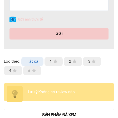
Gửi ảnh thực tế
GỬI
Lọc theo:
Tất cả
1
2
3
4
5
Lưu ý
Không có review nào
SẢN PHẨM ĐÃ XEM