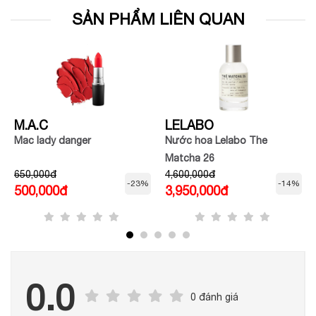
SẢN PHẨM LIÊN QUAN
M.A.C
LELABO
Mac lady danger
Nước hoa Lelabo The
Matcha 26
650,000đ
4,600,000đ
-23%
-14%
500,000đ
3,950,000đ
0.0
0 đánh giá