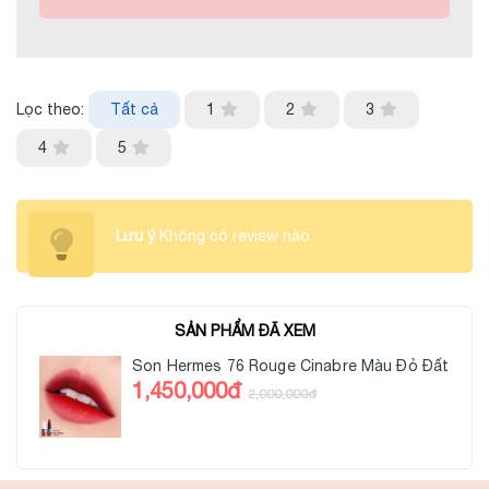
Lọc theo:
Tất cả
1
2
3
4
5
Lưu ý
Không có review nào
SẢN PHẨM ĐÃ XEM
Son Hermes 76 Rouge Cinabre Màu Đỏ Đất
1,450,000đ
2,000,000đ