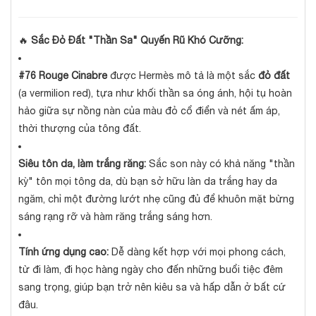
🔥
Sắc Đỏ Đất "Thần Sa" Quyến Rũ Khó Cưỡng:
#76 Rouge Cinabre
được Hermès mô tả là một sắc
đỏ đất
(a vermilion red), tựa như khối thần sa óng ánh, hội tụ hoàn
hảo giữa sự nồng nàn của màu đỏ cổ điển và nét ấm áp,
thời thượng của tông đất.
Siêu tôn da, làm trắng răng:
Sắc son này có khả năng "thần
kỳ" tôn mọi tông da, dù bạn sở hữu làn da trắng hay da
ngăm, chỉ một đường lướt nhẹ cũng đủ để khuôn mặt bừng
sáng rạng rỡ và hàm răng trắng sáng hơn.
Tính ứng dụng cao:
Dễ dàng kết hợp với mọi phong cách,
từ đi làm, đi học hàng ngày cho đến những buổi tiệc đêm
sang trọng, giúp bạn trở nên kiêu sa và hấp dẫn ở bất cứ
đâu.