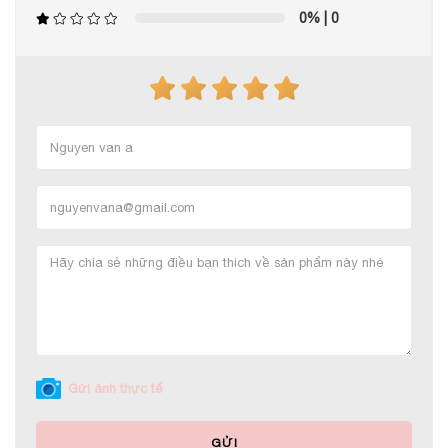
0%
| 0
Gửi ảnh thực tế
GỬI