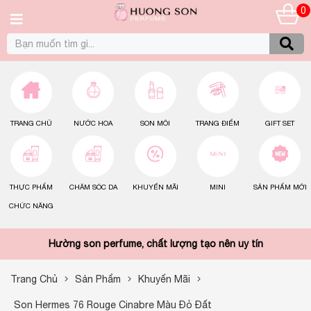
0
TRANG CHỦ
NƯỚC HOA
SON MÔI
TRANG ĐIỂM
GIFT SET
THỰC PHẨM
CHĂM SÓC DA
KHUYẾN MÃI
MINI
SẢN PHẨM MỚI
CHỨC NĂNG
Hường son perfume, chất lượng tạo nên uy tín
Trang Chủ
Sản Phẩm
Khuyến Mãi
Son Hermes 76 Rouge Cinabre Màu Đỏ Đất