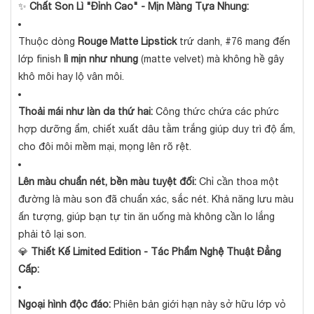
✨
Chất Son Lì "Đỉnh Cao" - Mịn Màng Tựa Nhung:
Thuộc dòng
Rouge Matte Lipstick
trứ danh, #76 mang đến
lớp finish
lì mịn như nhung
(matte velvet) mà không hề gây
khô môi hay lộ vân môi.
Thoải mái như làn da thứ hai:
Công thức chứa các phức
hợp dưỡng ẩm, chiết xuất dâu tằm trắng giúp duy trì độ ẩm,
cho đôi môi mềm mại, mọng lên rõ rệt.
Lên màu chuẩn nét, bền màu tuyệt đối:
Chỉ cần thoa một
đường là màu son đã chuẩn xác, sắc nét. Khả năng lưu màu
ấn tượng, giúp bạn tự tin ăn uống mà không cần lo lắng
phải tô lại son.
💎
Thiết Kế Limited Edition - Tác Phẩm Nghệ Thuật Đẳng
Cấp:
Ngoại hình độc đáo:
Phiên bản giới hạn này sở hữu lớp vỏ