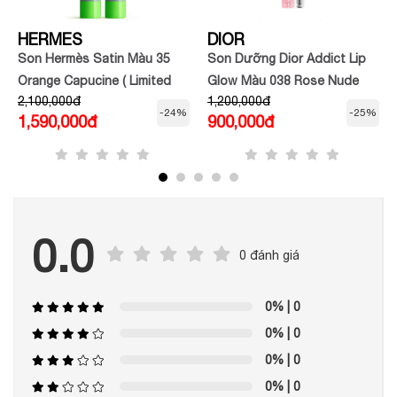
HERMES
DIOR
Son Hermès Satin Màu 35
Son Dưỡng Dior Addict Lip
Orange Capucine ( Limited
Glow Màu 038 Rose Nude
2,100,000đ
1,200,000đ
Mùa Hè 2022 )
-24%
-25%
1,590,000đ
900,000đ
0.0
0 đánh giá
0%
| 0
0%
| 0
0%
| 0
0%
| 0