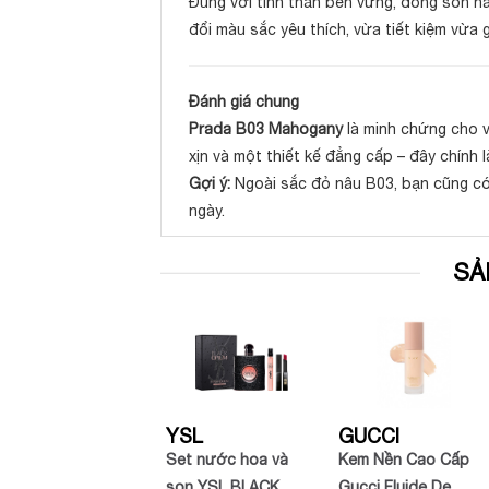
Đúng với tinh thần bền vững, dòng son này
đổi màu sắc yêu thích, vừa tiết kiệm vừa
Đánh giá chung
Prada B03 Mahogany
là minh chứng cho v
xịn và một thiết kế đẳng cấp – đây chính
Gợi ý:
Ngoài sắc đỏ nâu B03, bạn cũng c
ngày.
SẢ
YSL
GUCCI
Son Chanel Rouge
Set nước hoa và
Kem Nền Cao Cấp
Coco màu 486
son YSL BLACK
Gucci Fluide De