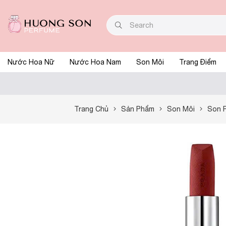
Nước Hoa Nữ
Nước Hoa Nam
Son Môi
Trang Điểm
Trang Chủ
Sản Phẩm
Son Môi
Son P