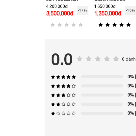
900,000đ
4,200,000đ
1,650,000đ
OPIUM PRE-PARTY
Beauté Fini Naturel
-11%
-17%
-18%
800,000đ
3,500,000đ
1,350,000đ
HOLIDAY KIT
0.0
0 đánh
0%
|
0%
|
0%
|
0%
|
0%
|