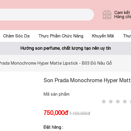
Cam kết
Hàng ch
Chăm Sóc Da
Thực Phẩm Chức Năng
Khuyến Mãi
Thư
Hường son perfume, chất lượng tạo nên uy tín
rada Monochrome Hyper Matte Lipstick - B03 Đỏ Nâu Gỗ
Son Prada Monochrome Hyper Matte 
Mã sản phẩm:
750,000đ
1,100,000đ
Đặt hàng :