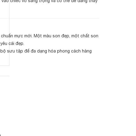
ần vào chiếc vỏ sang trọng và có thể dễ dàng thay
ng chuẩn mực mới. Một màu son đẹp, một chất son
yêu cái đẹp.
 bộ sưu tập để đa dạng hóa phong cách hàng
SHU UEMURA
LANCOM
Son Shu Uemura M
Son Kem Nars Air
Son Lancom
e
RD 163 Vỏ Đen - Đỏ
Matte Lip Color Màu
Matte 505