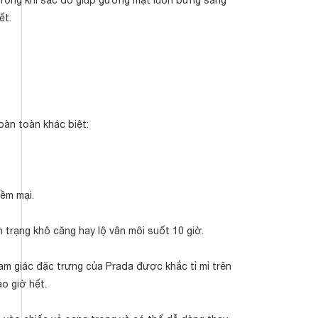
trong khi sắc đỏ giúp gương mặt luôn bừng sáng
ết.
oàn toàn khác biệt:
ềm mại.
 trạng khô căng hay lộ vân môi suốt 10 giờ.
tam giác đặc trưng của Prada được khắc tỉ mỉ trên
o giờ hết.