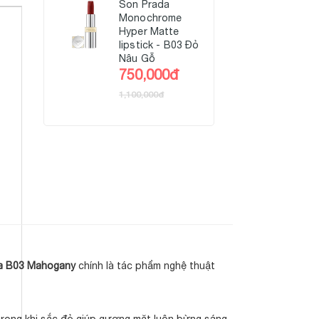
Son Prada
Monochrome
Hyper Matte
lipstick - B03 Đỏ
Nâu Gỗ
750,000đ
1,100,000đ
a B03 Mahogany
chính là tác phẩm nghệ thuật