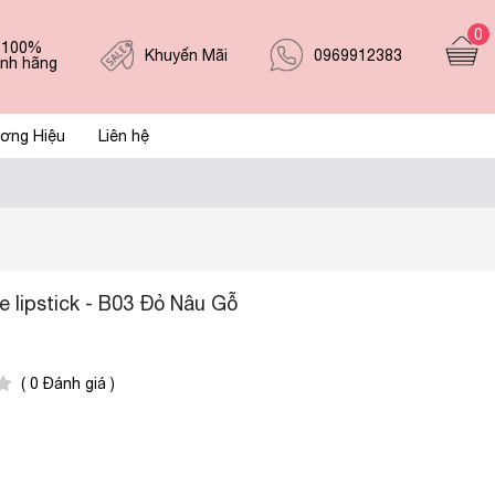
0
 100%
0969912383
Khuyến Mãi
ính hãng
ơng Hiệu
Liên hệ
lipstick - B03 Đỏ Nâu Gỗ
( 0 Đánh giá )