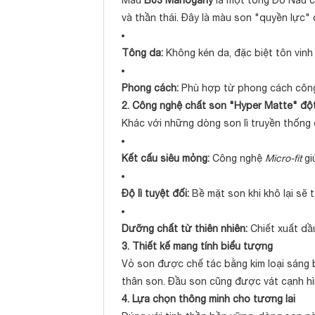
Màu
B03 Mahogany
là một tông Đỏ Nâu c
và thần thái. Đây là màu son "quyền lực"
Tông da:
Không kén da, đặc biệt tôn vinh 
Phong cách:
Phù hợp từ phong cách công 
2. Công nghệ chất son "Hyper Matte" độ
Khác với những dòng son lì truyền thống 
Kết cấu siêu mỏng:
Công nghệ
Micro-fit
gi
Độ lì tuyệt đối:
Bề mặt son khi khô lại sẽ
Dưỡng chất từ thiên nhiên:
Chiết xuất dầu
3. Thiết kế mang tính biểu tượng
Vỏ son được chế tác bằng kim loại sáng bó
thân son. Đầu son cũng được vát cạnh hìn
4. Lựa chọn thông minh cho tương lai