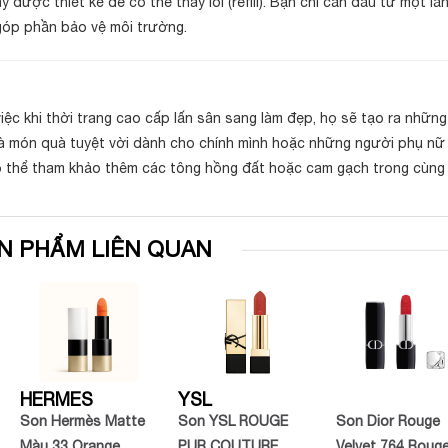
 được thiết kế để có thể thay lõi (refill). Bạn chỉ cần đầu tư một l
 góp phần bảo vệ môi trường.
iệc khi thời trang cao cấp lấn sân sang làm đẹp, họ sẽ tạo ra nhữ
 là món quà tuyệt vời dành cho chính mình hoặc những người phụ nữ 
ó thể tham khảo thêm các tông hồng đất hoặc cam gạch trong cùng
N PHẨM LIÊN QUAN
HERMES
YSL
Son Hermès Matte
Son YSL ROUGE
Son Dior Rouge
Màu 33 Orange
PUR COUTURE
Velvet 764 Roug