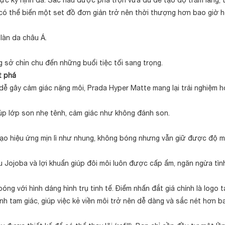
ực kỳ nịnh da. Sắc nâu được pha trộn vừa đủ để tạo độ trầm lắng, 
 có thể biến một set đồ đơn giản trở nên thời thượng hơn bao giờ h
làn da châu Á.
sở chỉn chu đến những buổi tiệc tối sang trọng.
t phá
dễ gây cảm giác nặng môi, Prada Hyper Matte mang lại trải nghiệm h
úp lớp son nhẹ tênh, cảm giác như không đánh son.
 tạo hiệu ứng mịn lì như nhung, không bóng nhưng vẫn giữ được độ m
 Jojoba và lợi khuẩn giúp đôi môi luôn được cấp ẩm, ngăn ngừa tình
ng với hình dáng hình trụ tinh tế. Điểm nhấn đắt giá chính là logo 
h tam giác, giúp việc kẻ viền môi trở nên dễ dàng và sắc nét hơn ba