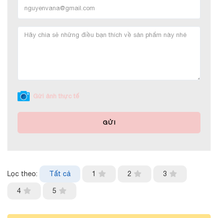
Gửi ảnh thực tế
GỬI
Lọc theo:
Tất cả
1
2
3
4
5