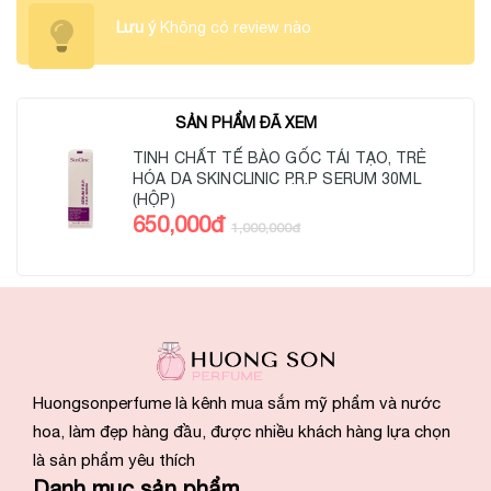
Lưu ý
Không có review nào
SẢN PHẨM ĐÃ XEM
TINH CHẤT TẾ BÀO GỐC TÁI TẠO, TRẺ
HÓA DA SKINCLINIC P.R.P SERUM 30ML
(HỘP)
650,000đ
1,000,000đ
Huongsonperfume là kênh mua sắm mỹ phẩm và nước
hoa, làm đẹp hàng đầu, được nhiều khách hàng lựa chọn
là sản phẩm yêu thích
Danh mục sản phẩm