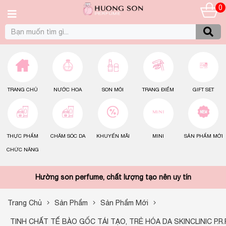
0
TRANG CHỦ
NƯỚC HOA
SON MÔI
TRANG ĐIỂM
GIFT SET
THỰC PHẨM
CHĂM SÓC DA
KHUYẾN MÃI
MINI
SẢN PHẨM MỚI
CHỨC NĂNG
Hường son perfume, chất lượng tạo nên uy tín
Trang Chủ
Sản Phẩm
Sản Phẩm Mới
TINH CHẤT TẾ BÀO GỐC TÁI TẠO, TRẺ HÓA DA SKINCLINIC P.R