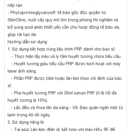
nếp rạn.
- PhytoproteoglycanosR: tế bào gốc độc quyền từ
SkinClinic, nuôi cấy quy mô lớn trong phòng thí nghiệm và
bổ sung acid amin thiết yếu cần cho hoạt động tế bào da,
giúp tái tạo da.
Hướng dẫn sử dụng:
1. Sử dụng kết hợp cùng liệu trình PRP dành cho bác sĩ:
- Thực hiện lấy máu và ly tâm huyết tương chứa tiểu cầu.
- Huyết tương giàu tiểu cầu PRP được kích hoạt với máy
laser ánh sáng.
- Phần PRP được tiêm hoặc lăn kim theo chỉ định của bác
sĩ.
- Pha huyết tương PRP với 30ml serum PRP (tỉ lệ tối đa
huyết tương là 10%).
- Lắc đều và thoa lên da sáng - tối. Bảo quản ngăn mát tủ
lạnh trong 40-45 ngày.
2. Sử dụng riêng lẻ:
- Tại spa: Lăn kim, điện di, kết hợp với máy Hifu, RF để