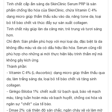
Tinh chất cấp ẩm sáng da SkinClinic Serum PRP là sản
phẩm chống lão hóa của SkinClinic, chứa Vitamin C 4%
dạng micro giúp thẩm thấu sâu vào da, nâng tone da, loại
bỏ tế bào chết và thúc đẩy sự sản xuất collagen.
Tinh chất này giúp làn da căng mịn, trẻ trung và tươi sáng
hơn.
Chỉ định: Sản phẩm phù hợp với mọi loại da, đặc biệt là da
không đều màu và da có dấu hiệu lão hóa. Serum cũng rất
phù hợp cho những ai mới thực hiện liệu trình thẩm mỹ mà
không gây kích ứng.
Thành phần:
- Vitamin C 4% (L-Ascorbic): dạng micro giúp thẩm thấu qua
da, làm trắng sáng da, loại bỏ tế bào chết và tăng sinh
collagen.
- Ginkgo Biloba 1%: chiết xuất từ bạch quả, bảo vệ mạch
máu, tăng tuần hoàn máu và bạch huyết, chống oxi hóa và
ngăn sự "chết" của tế bào.
- Dmae 2%: cải thiện độ săn chắc, ngăn chảy xệ và làm mờ