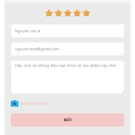
Gửi ảnh thực tế
GỬI