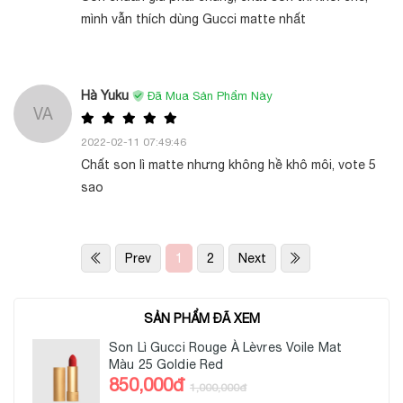
mình vẫn thích dùng Gucci matte nhất
Hà Yuku
Đã Mua Sản Phẩm Này
VA
2022-02-11 07:49:46
Chất son lì matte nhưng không hề khô môi, vote 5
sao
Prev
1
2
Next
SẢN PHẨM ĐÃ XEM
Son Lì Gucci Rouge À Lèvres Voile Mat
Màu 25 Goldie Red
850,000đ
1,000,000đ