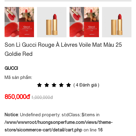
Son Lì Gucci Rouge À Lèvres Voile Mat Màu 25
Goldie Red
GUCCI
Mã sản phẩm:
( 4 Đánh giá )
850,000đ
1,000,000đ
Notice
: Undefined property: stdClass::$items in
/www/wwwroot/huongsonperfume.com/views/theme-
store/sicommerce-cart/detail/cart.php
on line
16