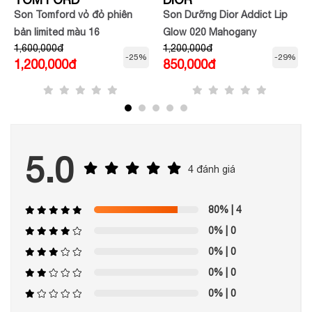
Son Tomford vỏ đỏ phiên
Son Dưỡng Dior Addict Lip
bản limited màu 16
Glow 020 Mahogany
1,600,000đ
1,200,000đ
-25%
-29%
1,200,000đ
850,000đ
5.0
4 đánh giá
80%
| 4
0%
| 0
0%
| 0
0%
| 0
0%
| 0