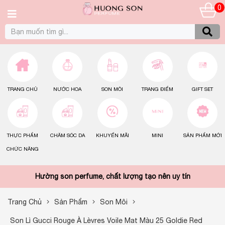
0
TRANG CHỦ
NƯỚC HOA
SON MÔI
TRANG ĐIỂM
GIFT SET
THỰC PHẨM
CHĂM SÓC DA
KHUYẾN MÃI
MINI
SẢN PHẨM MỚI
CHỨC NĂNG
Hường son perfume, chất lượng tạo nên uy tín
Trang Chủ
Sản Phẩm
Son Môi
Son Lì Gucci Rouge À Lèvres Voile Mat Màu 25 Goldie Red