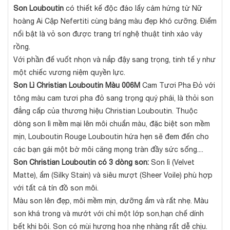
Son Louboutin
có thiết kế độc đáo lấy cảm hứng từ Nữ
hoàng Ai Cập Nefertiti cùng bảng màu đẹp khó cưỡng. Điểm
nổi bật là vỏ son được trang trí nghệ thuật tinh xảo vảy
rồng.
Với phần đế vuốt nhọn và nắp đậy sang trọng, tinh tế y như
một chiếc vương niệm quyền lực.
Son Lì Christian Louboutin Màu 006M
Cam Tươi Pha Đỏ với
tông màu cam tươi pha đỏ sang trọng quý phái, là thỏi son
đẳng cấp của thương hiệu Christian Louboutin. Thuộc
dòng son lì mềm mại lên môi chuẩn màu, đặc biệt son mềm
mịn, Louboutin Rouge Louboutin hứa hẹn sẽ đem đến cho
các bạn gái một bờ môi căng mọng tràn đầy sức sống....
Son Christian Louboutin có 3 dòng son:
Son lì (Velvet
Matte), ẩm (Silky Stain) và siêu mượt (Sheer Voile) phù hợp
với tất cả tín đồ son môi.
Màu son lên đẹp, môi mềm mịn, dưỡng ẩm và rất nhẹ. Màu
son khá trong và mướt với chỉ một lớp son,hạn chế dính
bết khi bôi. Son có mùi hương hoa nhẹ nhàng rất dễ chịu.