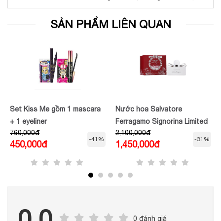
SẢN PHẨM LIÊN QUAN
Set Kiss Me gồm 1 mascara
Nước hoa Salvatore
+ 1 eyeliner
Ferragamo Signorina Limited
760,000đ
2,100,000đ
Edition EDP 50ml
-41%
-31%
450,000đ
1,450,000đ
0.0
0 đánh giá