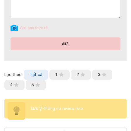
Gửi ảnh thực tế
GỬI
Lọc theo:
Tất cả
1
2
3
4
5
Lưu ý
Không có review nào