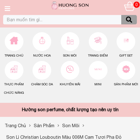
0
TRANG CHỦ
NƯỚC HOA
SON MÔI
TRANG ĐIỂM
GIFT SET
THỰC PHẨM
CHĂM SÓC DA
KHUYẾN MÃI
MINI
SẢN PHẨM MỚI
CHỨC NĂNG
Hường son perfume, chất lượng tạo nên uy tín
Trang Chủ
Sản Phẩm
Son Môi
Son Lì Christian Louboutin Màu 006M Cam Tươi Pha Đỏ