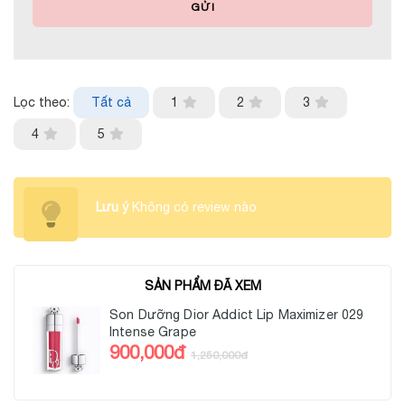
GỬI
Lọc theo:
Tất cả
1
2
3
4
5
Lưu ý
Không có review nào
SẢN PHẨM ĐÃ XEM
Son Dưỡng Dior Addict Lip Maximizer 029
Intense Grape
900,000đ
1,250,000đ