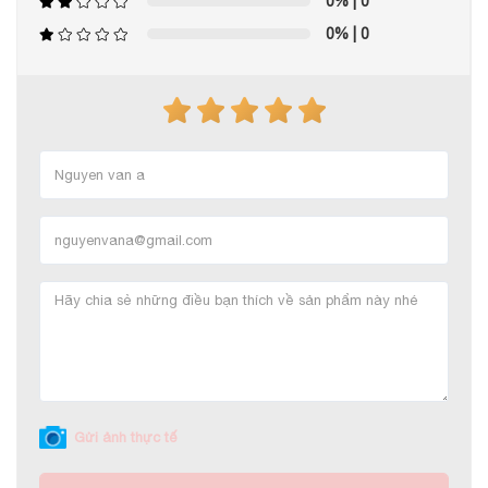
0%
| 0
0%
| 0
Gửi ảnh thực tế