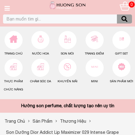
0
TRANG CHỦ
NƯỚC HOA
SON MÔI
TRANG ĐIỂM
GIFT SET
THỰC PHẨM
CHĂM SÓC DA
KHUYẾN MÃI
MINI
SẢN PHẨM MỚI
CHỨC NĂNG
Hường son perfume, chất lượng tạo nên uy tín
Trang Chủ
Sản Phẩm
Thương Hiệu
Son Dưỡng Dior Addict Lip Maximizer 029 Intense Grape