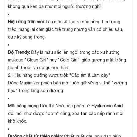
không quá kén da như mọi người thường nghĩ:
Hiệu ứng trên môi:
Lên môi sẽ tạo ra sắc hồng tím trong
trẻo, mang lại cảm giác trẻ trung nhưng vẫn có chiều sâu,
cực kỳ sang trọng.
Độ Trendy:
Đây là màu sắc lên ngôi trong các xu hướng
makeup "Clean Girl" hay "Cold Girl", giúp gương mặt trông
thanh thoát và có gu hơn hẳn.
2. Hiệu năng dưỡng vượt trội: "Cấp ẩm & Làm đầy"
Dòng Maximizer phiên bản mới luôn giữ vững vị thế "vương
hậu" trong làng son dưỡng:
Môi căng mọng tức thì:
Nhờ các phân tử
Hyaluronic Acid
,
đôi môi như được "bơm" căng, xóa tan các nếp rãnh môi
khô khốc.
Dưỡng chất từ thiên nhiên:
Chiết xuất dầu anh đào giúp