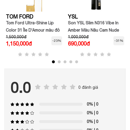
TOM FORD
YSL
Tom Ford Ultra-Shine Lip
Son YSL Slim N316 Vibe In
Color 31 Île D’Amour màu đỏ
Amber Màu Nâu Cam Nude
1,500,000đ
1,000,000đ
san hô
-23%
-31%
1,150,000đ
690,000đ
0.0
0 đánh giá
0%
| 0
0%
| 0
0%
| 0