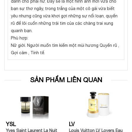
dành cho phái nữ. Đây sẽ là một hình ảnh mới vừa cho
bạn sự thơ ngây, trong trắng của một cô gái vừa biết
yêu nhưng cũng vừa khơi gợi những sự nổi loạn, quyến
rũ để lôi cuốn những trái tim của các chàng trai xung
quanh bạn.
Phù hợp:
Nữ giới. Người muốn tìm kiếm một mùi hương Quyến rũ ,
Gợi cảm , Tính tế.
SẢN PHẨM LIÊN QUAN
YSL
LV
Yves Saint Laurent La Nuit
Louis Vuitton LV Lovers Eau