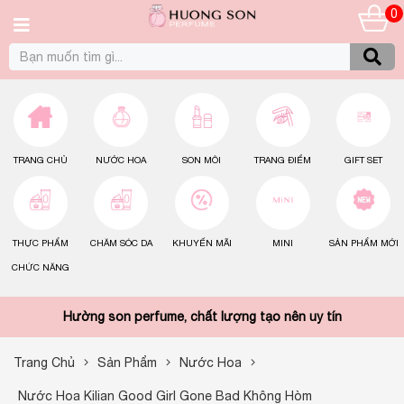
0
TRANG CHỦ
NƯỚC HOA
SON MÔI
TRANG ĐIỂM
GIFT SET
THỰC PHẨM
CHĂM SÓC DA
KHUYẾN MÃI
MINI
SẢN PHẨM MỚI
CHỨC NĂNG
Hường son perfume, chất lượng tạo nên uy tín
Trang Chủ
Sản Phẩm
Nước Hoa
Nước Hoa Kilian Good Girl Gone Bad Không Hòm