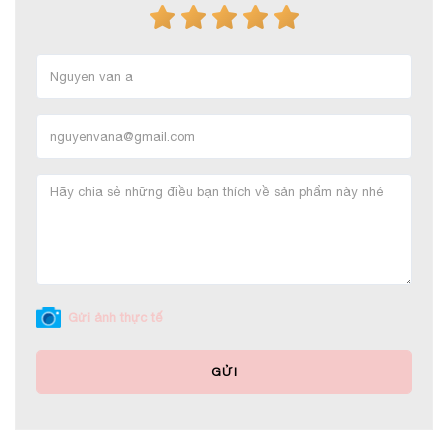
Gửi ảnh thực tế
GỬI