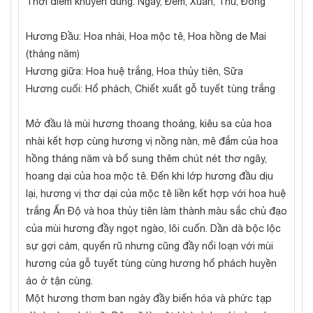
Thời điểm khuyên dùng: Ngày, Đêm, Xuân, Thu, Đông
Hương Đầu: Hoa nhài, Hoa mộc tê, Hoa hồng de Mai
(tháng năm)
Hương giữa: Hoa huệ trắng, Hoa thủy tiên, Sữa
Hương cuối: Hổ phách, Chiết xuất gỗ tuyết tùng trắng
Mở đầu là mùi hương thoang thoảng, kiêu sa của hoa
nhài kết hợp cùng hương vị nồng nàn, mê đắm của hoa
hồng tháng năm và bổ sung thêm chút nét thơ ngây,
hoang dại của hoa mộc tê. Đến khi lớp hương đầu dịu
lại, hương vị thơ dại của mộc tê liền kết hợp với hoa huệ
trắng Ấn Độ và hoa thủy tiên làm thành màu sắc chủ đạo
của mùi hương đầy ngọt ngào, lôi cuốn. Dần dà bộc lộc
sự gợi cảm, quyến rũ nhưng cũng đầy nổi loạn với mùi
hương của gỗ tuyết tùng cùng hương hổ phách huyền
ảo ở tận cùng.
Một hương thơm ban ngày đầy biến hóa và phức tạp