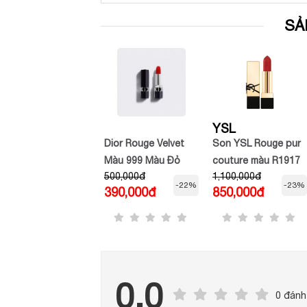
SẢ
TOM FORD
YSL
Son Dưỡng Môi Tom
Dior Rouge Velvet
Son YSL Rouge pur
Ford TF Soliel Lip
Màu 999 Màu Đỏ
couture màu R1917
1,500,000đ
500,000đ
1,100,000đ
Balm 04 Uninhibited
Tươi Mini unbox
Rouge Provocation
-23%
-22%
-23%
1,150,000đ
390,000đ
850,000đ
Màu Cam Đất
0.0
0 đánh