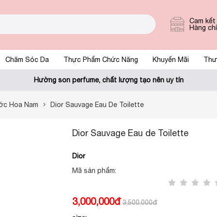
Cam kết
Hàng ch
Chăm Sóc Da
Thực Phẩm Chức Năng
Khuyến Mãi
Thư
Hường son perfume, chất lượng tạo nên uy tín
ớc Hoa Nam
Dior Sauvage Eau De Toilette
Dior Sauvage Eau de Toilette
Dior
Mã sản phẩm:
3,000,000đ
3,500,000đ