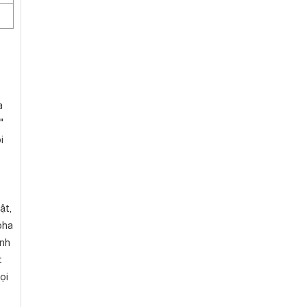
a
"
i
ật,
pha
ạnh
t
ọi