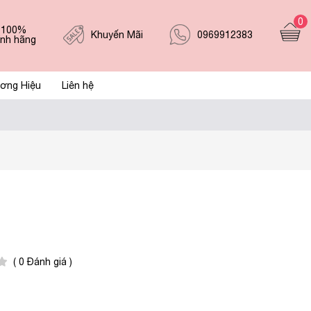
0
 100%
0969912383
Khuyến Mãi
ính hãng
ơng Hiệu
Liên hệ
( 0 Đánh giá )