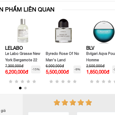
N PHẨM LIÊN QUAN
LELABO
BLV
Le Labo Grasse New
Byredo Rose Of No
Bvlgari Aqva Pou
York Bergamote 22
Man's Land
Homme
7,300,000đ
6,000,000đ
2,500,000đ
EDP
-15%
-8%
-
6,200,000đ
5,500,000đ
1,850,000đ
 giá