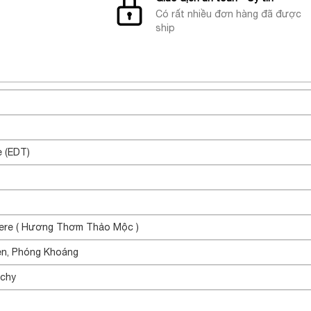
Có rất nhiều đơn hàng đã được
ship
e (EDT)
ere ( Hương Thơm Thảo Mộc )
ên, Phóng Khoáng
achy