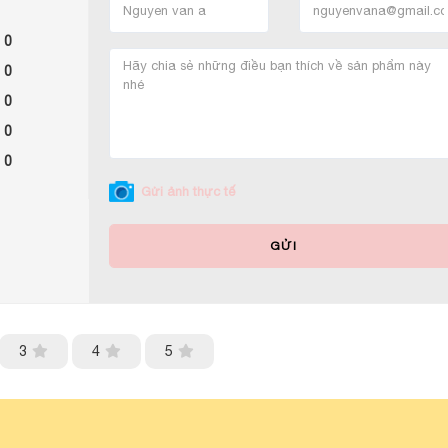
 0
 0
 0
 0
 0
Gửi ảnh thực tế
GỬI
3
4
5