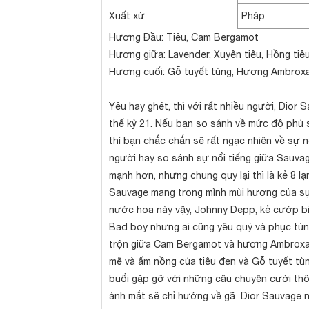
Xuất xứ
Pháp
Hương Đầu: Tiêu, Cam Bergamot
Hương giữa: Lavender, Xuyên tiêu, Hồng tiê
Hương cuối: Gỗ tuyết tùng, Hương Ambrox
Yêu hay ghét, thì với rất nhiều người, Dio
thế kỷ 21. Nếu bạn so sánh về mức độ phủ 
thì bạn chắc chắn sẽ rất ngạc nhiên về sự n
người hay so sánh sự nổi tiếng giữa Sauvag
mạnh hơn, nhưng chung quy lại thì là kẻ 8 
Sauvage mang trong mình mùi hương của sự 
nước hoa này vậy, Johnny Depp, kẻ cướp biể
Bad boy nhưng ai cũng yêu quý và phục tùn
trộn giữa Cam Bergamot và hương Ambroxan
mẽ và ấm nồng của tiêu đen và Gỗ tuyết tù
buổi gặp gỡ với những câu chuyện cười thôn
ánh mắt sẽ chỉ hướng về gã Dior Sauvage n