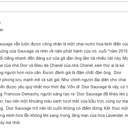
u
an
r Sauvage vẫn luôn được công nhận là một chai nước hoa kinh điển củ
sóng của Sauvage và nhìn về năm phát hành của nó, cuối "năm 2015
ổi tiếng nhanh đến đáng sợ của gã đàn ông lắm tài nhiều tật này. Mọ
e của nhà Dior và Bleu de Chanel của nhà Chanel, xem thử ai là kẻ
lạng người hơn nửa cân. Được đánh giá là đậm chất đàn ông, Dior
phong lưu, mạnh mẽ và sát gái. Như chính người đại diện cho chai
n được yêu quý nhất mọi thời đại. Vốn dĩ Dior Sauvage là vậy, có t
g. Francois Demachy, người sáng tạo ra Dior Sauvage đã khéo léo 
, tạo nên một khoảng màu xanh tươi mát của bầu trời, cùng sự m
ng, Dior Sauvage trở nên lôi cuốn không có điểm dừng. Kết thúc mộ
g minh hòa lẫn không khí sang trọng, lãng mạn của hoa Lavender, m
ày mà thôi.