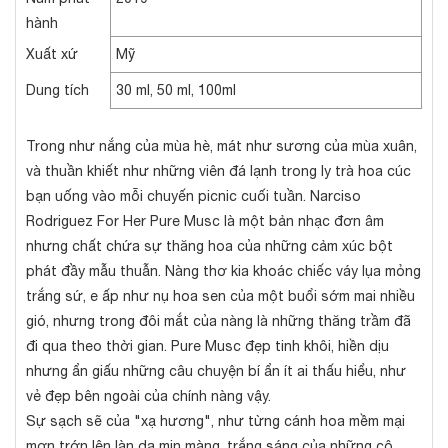
hành
Xuất xứ
Mỹ
Dung tích
30 ml, 50 ml, 100ml
Trong như nắng của mùa hè, mát như sương của mùa xuân,
và thuần khiết như những viên đá lạnh trong ly trà hoa cúc
bạn uống vào mỗi chuyến picnic cuối tuần. Narciso
Rodriguez For Her Pure Musc là một bản nhạc đơn âm
nhưng chất chứa sự thăng hoa của những cảm xúc bột
phát đầy mẫu thuẫn. Nàng thơ kia khoác chiếc váy lụa mỏng
trắng sứ, e ấp như nụ hoa sen của một buổi sớm mai nhiều
gió, nhưng trong đôi mắt của nàng là những thăng trầm đã
đi qua theo thời gian. Pure Musc đẹp tinh khôi, hiền dịu
nhưng ẩn giấu những câu chuyện bí ẩn ít ai thấu hiểu, như
vẻ đẹp bên ngoài của chính nàng vậy.
Sự sạch sẽ của "xạ hương", như từng cánh hoa mềm mại
mơn trớn lên làn da mịn màng, trắng sáng của những cô