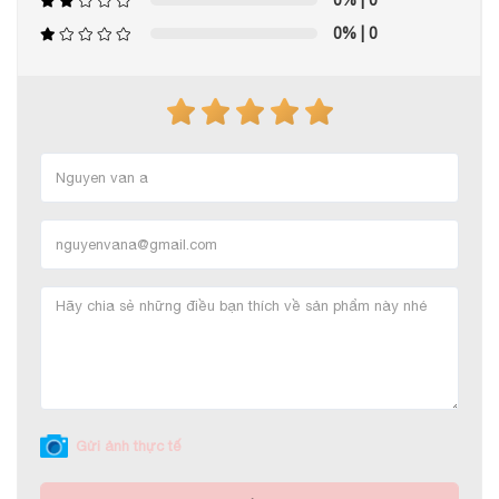
0%
| 0
0%
| 0
Gửi ảnh thực tế