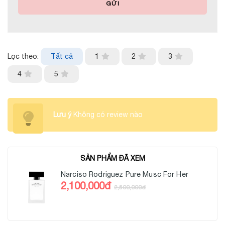
GỬI
Lọc theo:
Tất cả
1
2
3
4
5
Lưu ý
Không có review nào
SẢN PHẨM ĐÃ XEM
Narciso Rodriguez Pure Musc For Her
2,100,000đ
2,500,000đ