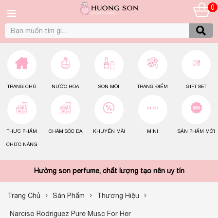
0
TRANG CHỦ
NƯỚC HOA
SON MÔI
TRANG ĐIỂM
GIFT SET
THỰC PHẨM
CHĂM SÓC DA
KHUYẾN MÃI
MINI
SẢN PHẨM MỚI
CHỨC NĂNG
Hường son perfume, chất lượng tạo nên uy tín
Trang Chủ
Sản Phẩm
Thương Hiệu
Narciso Rodriguez Pure Musc For Her