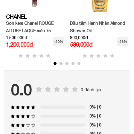
CHANEL
Son kem Chanel ROUGE
Dầu tắm Hạnh Nhân Almond
ALLURE LAQUE màu 75
Shower Oil
1,500,000đ
800,000đ
FIDÉLITÉ
-20%
-28%
1,200,000đ
580,000đ
0.0
0 đánh giá
0%
| 0
0%
| 0
0%
| 0