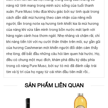
nàng nữ tính mang trong mình sức sống của tuổi thanh
xuân. Pure Musc trêu đùa khứu giác bởi sự tinh quái trong
cách dẫn dắt mùi hương theo cảm nhận của riêng mỗi
người, lẫn trong note xạ hương tinh khiết kia là mùi hương
của nàng khi vừa tắm mình trong bồn nước mát lạnh với
hàng ngàn cánh hoa thơm ngát. Nhẹ nhàng và chậm rãi, chỉ
khi nàng tiến tới với nụ cười thân thiện trên môi, sự gần gũi
của hương Cashmeran mới khiến người đối diện cảm thấy
nhẹ lòng, để bắt đầu những câu hỏi làm quen hài hước. Họ,
đều có chung một mục đích, khám phá điều kỳ diệu phía
trong cô nàng Pure Musc, bởi sự tò mò đã đánh cắp trái
tim và lý trí của họ ngay từ cái nhìn đầu tiên mất rồi...
SẢN PHẨM LIÊN QUAN