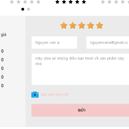
 giá
 0
 0
 0
 0
 0
Gửi ảnh thực tế
GỬI