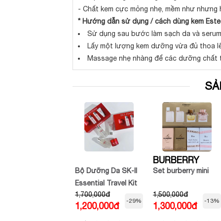
- Chất kem cực mỏng nhẹ, mềm như nhưng h
* Hướng dẫn sử dụng / cách dùng kem Estee
Sử dụng sau bước làm sạch da và serum
Lấy một lượng kem dưỡng vừa đủ thoa l
Massage nhẹ nhàng để các dưỡng chất t
SẢ
BURBERRY
Kem Dưỡng Fresh
Bộ Dưỡng Da SK-II
Set burberry mini
Rose Deep
Essential Travel Kit
1,300,000đ
1,700,000đ
1,500,000đ
Hydration Face
(4 Món) Minisize
-25%
-29%
-13%
980,000đ
1,200,000đ
1,300,000đ
Cream 50ml