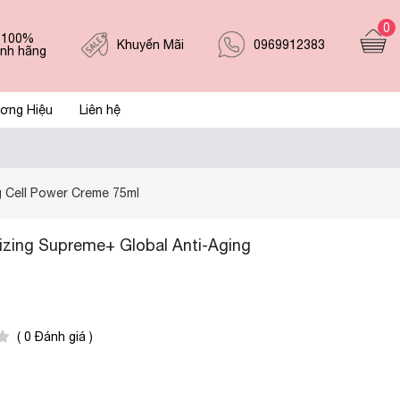
0
 100%
0969912383
Khuyến Mãi
ính hãng
ơng Hiệu
Liên hệ
 Cell Power Creme 75ml
zing Supreme+ Global Anti-Aging
( 0 Đánh giá )