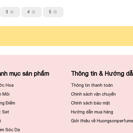
3
4
5
nh mục sản phẩm
Thông tin & Hướng d
ớc Hoa
Thông tin thanh toán
n Môi
Chính sách vận chuyển
ng Điểm
Chính sách bảo mật
t Set
Hướng dẫn mua hàng
i
Giới thiệu về Huongsonperfum
ăm Sóc Da