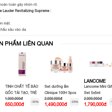
oàn toàn gây nhờn rít.
 Lauder Revitalizing Supreme :
.
ên mặt.
hấu sâu vào da.
N PHẨM LIÊN QUAN
LANCOME
TINH CHẤT TẾ BÀO
Set dưỡng ẩm
Lancome Mini Gif
GỐC TÁI TẠO, TRẺ
Clinique 100H 3pcs
Set 5x5ml
1,000,000đ
2,000,000đ
2,000,000đ
HÓA DA SKINCLINIC
gồm kem dưỡng+
-35%
-26%
-
650,000đ
1,490,000đ
1,790,000đ
P.R.P SERUM 30ML
kem mắt+xịt khoáng
(HỘP)