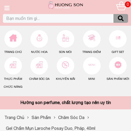
0
TRANG CHỦ
NƯỚC HOA
SON MÔI
TRANG ĐIỂM
GIFT SET
THỰC PHẨM
CHĂM SÓC DA
KHUYẾN MÃI
MINI
SẢN PHẨM MỚI
CHỨC NĂNG
Hường son perfume, chất lượng tạo nên uy tín
Trang Chủ
Sản Phẩm
Chăm Sóc Da
Gel Chấm Mụn Laroche Posay Duo, Pháp, 40ml