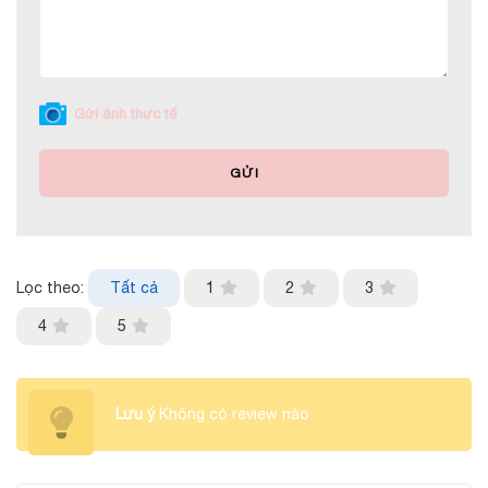
Gửi ảnh thực tế
GỬI
Lọc theo:
Tất cả
1
2
3
4
5
Lưu ý
Không có review nào