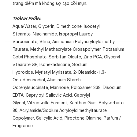
trang điểm mà không sợ tạo cồi mụn.
THÀNH PHẦN:
Aqua/Water, Glycerin, Dimethicone, Isocetyl
Stearate, Niacinamide, Isopropyl Lauroyl
Sarcosinate, Silica, Ammonium Polyacryloyldimethyl
Taurate, Methyl Methacrylate Crosspolymer, Potassium
Cetyl Phosphate, Sorbitan Oleate, Zinc PCA, Glyceryl
Stearate SE, Isohexadecane, Sodium
Hydroxide, Myristyl Myristate, 2-Oleamido-1,3-
Octadecanediol, Aluminum Starch
Octenylsuccinate, Mannose, Poloxamer 338, Disodium
EDTA, Capryloyl Salicylic Acid, Caprylyl
Glycol, Vitreoscilla Ferment, Xanthan Gum, Polysorbate
80, Acrylamide/Sodium Acryloyldimethyltaurate
Copolymer, Salicylic Acid, Piroctone Olamine, Parfum /
Fragrance.