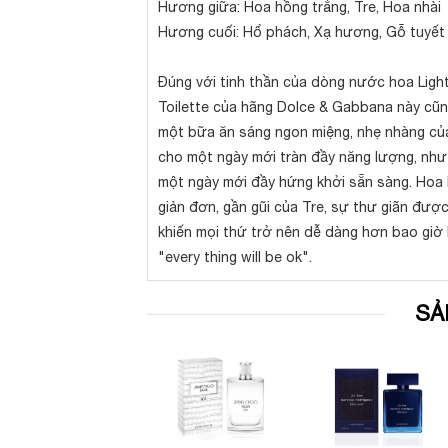
Hương giữa: Hoa hồng trắng, Tre, Hoa nhài
Hương cuối: Hổ phách, Xạ hương, Gỗ tuyết
Đúng với tinh thần của dòng nước hoa Light 
Toilette của hãng Dolce & Gabbana này cũng
một bữa ăn sáng ngon miệng, nhẹ nhàng của
cho một ngày mới tràn đầy năng lượng, nh
một ngày mới đầy hứng khởi sẵn sàng. Hoa h
giản đơn, gần gũi của Tre, sự thư giãn đượ
khiến mọi thứ trở nên dễ dàng hơn bao giờ 
"every thing will be ok".
SẢ