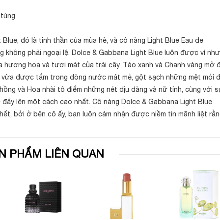
 tùng
Blue, đó là tinh thần của mùa hè, và cô nàng Light Blue Eau de
 không phải ngoại lệ. Dolce & Gabbana Light Blue luôn được ví như
 hương hoa và tươi mát của trái cây. Táo xanh và Chanh vàng mở 
ư vừa được tắm trong dòng nước mát mẻ, gột sạch những mệt mỏi 
ồng và Hoa nhài tô điểm những nét dịu dàng và nữ tính, cùng với 
c đẩy lên một cách cao nhất. Cô nàng Dolce & Gabbana Light Blue
hết, bởi ở bên cô ấy, bạn luôn cảm nhận được niềm tin mãnh liệt rằ
N PHẨM LIÊN QUAN