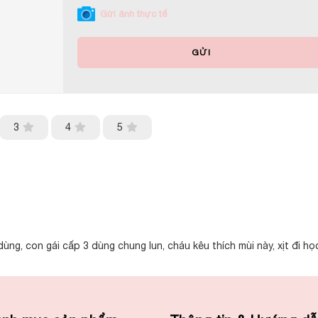
Gửi ảnh thực tế
GỬI
3
4
5
ng, con gái cấp 3 dùng chung lun, cháu kêu thích mùi này, xịt đi họ