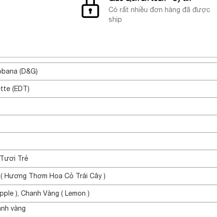
Có rất nhiều đơn hàng đã được
ship
bbana (D&G)
ette (EDT)
Tươi Trẻ
ty ( Hương Thơm Hoa Cỏ Trái Cây )
pple ), Chanh Vàng ( Lemon )
anh vàng