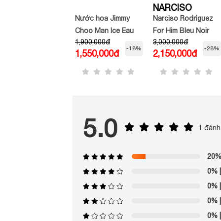
HERMES
NARCISO
HERMES Terre
Nước hoa Jimmy
Narciso Rodriguez
d’Hermes Pure
Choo Man Ice Eau
For Him Bleu Noir
2,900,000đ
1,900,000đ
3,000,000đ
Parfum
de Toilette
EDP
-9%
-18%
-28%
2,650,000đ
1,550,000đ
2,150,000đ
5.0
1 đánh
20
0%
|
0%
|
0%
|
0%
|