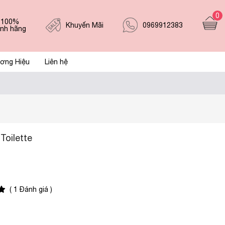
0
 100%
0969912383
Khuyến Mãi
ính hãng
ơng Hiệu
Liên hệ
Toilette
( 1 Đánh giá )