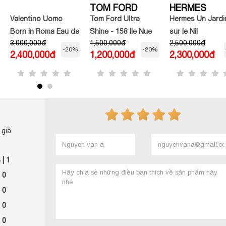
TOM FORD
HERMES
Valentino Uomo
Tom Ford Ultra
Hermes Un Jardi
Born in Roma Eau de
Shine - 158 Ile Nue
sur le Nil
3,000,000đ
1,500,000đ
2,500,000đ
Toilette
Lipstick -màu đào
-20%
-20%
2,400,000đ
1,200,000đ
2,300,000đ
nude
 giá
%
| 1
 0
 0
 0
 0