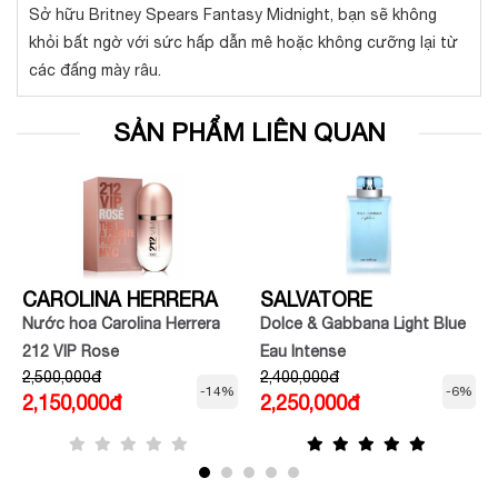
Sở hữu Britney Spears Fantasy Midnight, bạn sẽ không
khỏi bất ngờ với sức hấp dẫn mê hoặc không cưỡng lại từ
các đấng mày râu.
SẢN PHẨM LIÊN QUAN
CAROLINA HERRERA
SALVATORE
Nước hoa Carolina Herrera
Dolce & Gabbana Light Blue
FERRAGAMO
212 VIP Rose
Eau Intense
2,500,000đ
2,400,000đ
-14%
-6%
2,150,000đ
2,250,000đ