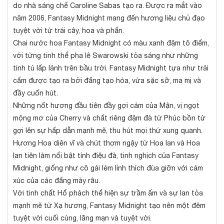
do nhà sáng chế Caroline Sabas tạo ra. Được ra mắt vào
năm 2006, Fantasy Midnight mang đến hương liệu chủ đạo
tuyệt vời từ trái cây, hoa và phấn.
Chai nước hoa Fantasy Midnight có màu xanh đậm tô điểm,
với từng tinh thể pha lê Swarowski tỏa sáng như những
tinh tú lấp lánh trên bầu trời. Fantasy Midnight tựa như trái
cấm được tạo ra bởi đấng tạo hóa, vừa sặc sỡ, ma mị và
đầy cuốn hút.
Những nốt hương đầu tiên đầy gợi cảm của Mận, vị ngọt
mộng mơ của Cherry và chất riêng đậm đà từ Phúc bồn tử
gợi lên sự hấp dẫn mạnh mẽ, thu hút mọi thứ xung quanh.
Hương Hoa diên vĩ và chút thơm ngậy từ Hoa lan và Hoa
lan tiên làm nổi bật tính điệu đà, tinh nghịch của Fantasy
Midnight, giống như cô gái lém lỉnh thích đùa giỡn với cảm
xúc của các đấng mày râu.
Với tinh chất Hổ phách thể hiện sự trầm ấm và sự lan tỏa
mạnh mẽ từ Xạ hương, Fantasy Midnight tạo nên một đêm
tuyệt vời cuối cùng, lãng mạn và tuyệt vời.