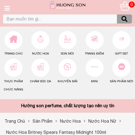
0
TRANG CHỦ
NƯỚC HOA
SON MÔI
TRANG ĐIỂM
GIFT SET
THỰC PHẨM
CHĂM SÓC DA
KHUYẾN MÃI
MINI
SẢN PHẨM MỚI
CHỨC NĂNG
Hường son perfume, chất lượng tạo nên uy tín
Trang Chủ
Sản Phẩm
Nước Hoa
Nước Hoa Nữ
Nước Hoa Britney Spears Fantasy Midnight 100ml