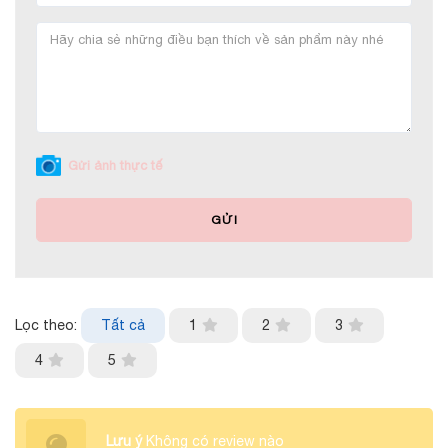
Gửi ảnh thực tế
GỬI
Lọc theo:
Tất cả
1
2
3
4
5
Lưu ý
Không có review nào