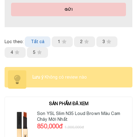
GỬI
Lọc theo:
Tất cả
1
2
3
4
5
Lưu ý
Không có review nào
SẢN PHẨM ĐÃ XEM
Son YSL Slim N35 Loud Brown Màu Cam
Cháy Mới Nhất
850,000đ
1,000,000đ