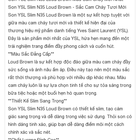
Son YSL Slim N35 Loud Brown - Sắc Cam Cháy Tươi Mới
Son YSL Slim N35 Loud Brown là một sự kết hợp tuyệt vời
giữa màu cam cháy tươi mới và thiết kế hiện đại của
thương hiệu mỹ phẩm danh tiếng Yves Saint Laurent (YSL).
Đây là sản phẩm mới nhất của YSL, hứa hẹn mang đến một
trải nghiệm trang điểm đầy phong cách và cuốn hút.
**Màu Sắc Đẳng Cấp**
Loud Brown là sự kết hợp độc đáo giữa màu cam cháy đầy
sức sống và ánh nâu ấm áp. Điều này tạo nên một màu sắc
rất thời thượng và phù hợp với nhiều dịp khác nhau. Màu
cam cháy luôn là sự lựa chọn tinh tế cho sự tỏa sáng trong
bữa tiệc hoặc một buổi hẹn hò quan trọng.
**Thiết Kế Slim Sang Trọng**
Son YSL Slim N35 Loud Brown có thiết kế slim, tạo cảm
giác sang trọng và dễ dàng trong việc sử dụng. Thỏi son có
hình dáng tinh xảo, giúp bạn dễ dàng điểm môi một cách
chính xác và sắc nét.
**Chất Lượng Đỉnh Cao**