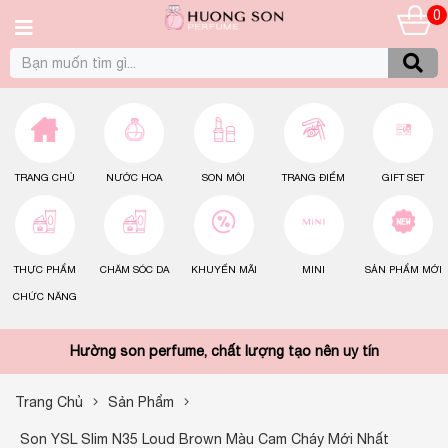
0
TRANG CHỦ
NƯỚC HOA
SON MÔI
TRANG ĐIỂM
GIFT SET
THỰC PHẨM
CHĂM SÓC DA
KHUYẾN MÃI
MINI
SẢN PHẨM MỚI
CHỨC NĂNG
Hường son perfume, chất lượng tạo nên uy tín
Trang Chủ
Sản Phẩm
Son YSL Slim N35 Loud Brown Màu Cam Cháy Mới Nhất