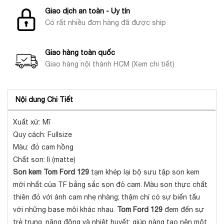
Giao dịch an toàn - Uy tín
Có rất nhiều đơn hàng đã được ship
Giao hàng toàn quốc
Giao hàng nội thành HCM (Xem chi tiết)
Nội dung Chi Tiết
Xuất xứ: Mĩ
Quy cách: Fullsize
Màu: đỏ cam hồng
Chất son: lì (matte)
Son kem Tom Ford 129
tạm khép lại bộ sưu tập son kem
mới nhất của TF bằng sắc son đỏ cam. Màu son thực chất
thiên đỏ với ánh cam nhẹ nhàng; thậm chí có sự biến tấu
với những base môi khác nhau.
Tom Ford 129
đem đến sự
trẻ trung, năng động và nhiệt huyết; giúp nàng tạo nên một