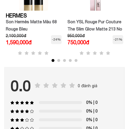
HERMES
Son Hermès Matte Màu 68
Son YSL Rouge Pur Couture
Rouge Bleu
The Slim Glow Matte 213 No
2,100,000đ
950,000đ
Taboo Chili
-24%
-21%
1,590,000đ
750,000đ
0.0
0 đánh giá
0%
| 0
0%
| 0
0%
| 0
0%
| 0