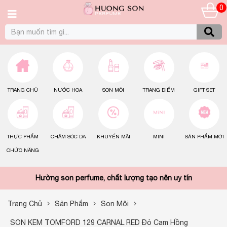
0
TRANG CHỦ
NƯỚC HOA
SON MÔI
TRANG ĐIỂM
GIFT SET
THỰC PHẨM
CHĂM SÓC DA
KHUYẾN MÃI
MINI
SẢN PHẨM MỚI
CHỨC NĂNG
Hường son perfume, chất lượng tạo nên uy tín
Trang Chủ
Sản Phẩm
Son Môi
SON KEM TOMFORD 129 CARNAL RED Đỏ Cam Hồng