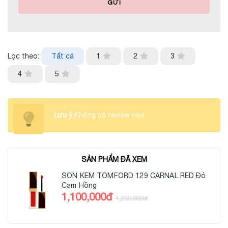
GỬI
Lọc theo:
Tất cả
1
2
3
4
5
Lưu ý
Không có review nào
SẢN PHẨM ĐÃ XEM
SON KEM TOMFORD 129 CARNAL RED Đỏ
Cam Hồng
1,100,000đ
1,200,000đ