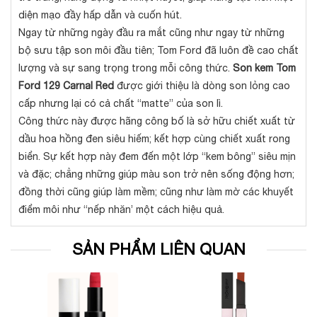
diện mạo đầy hấp dẫn và cuốn hút.
Ngay từ những ngày đầu ra mắt cũng như ngay từ những
bộ sưu tập son môi đầu tiên; Tom Ford đã luôn đề cao chất
lượng và sự sang trọng trong mỗi công thức.
Son kem Tom
Ford 129 Carnal Red
được giới thiệu là dòng son lỏng cao
cấp nhưng lại có cả chất “matte” của son lì.
Công thức này được hãng công bố là sở hữu chiết xuất từ
dầu hoa hồng đen siêu hiếm; kết hợp cùng chiết xuất rong
biển. Sự kết hợp này đem đến một lớp “kem bông” siêu mịn
và đặc; chẳng những giúp màu son trở nên sống động hơn;
đồng thời cũng giúp làm mềm; cũng như làm mờ các khuyết
điểm môi như “nếp nhăn’ một cách hiệu quả.
SẢN PHẨM LIÊN QUAN