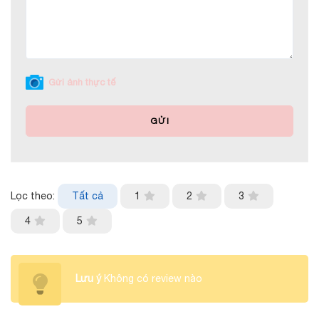
Gửi ảnh thực tế
GỬI
Lọc theo:
Tất cả
1
2
3
4
5
Lưu ý
Không có review nào