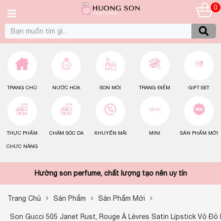
0
TRANG CHỦ
NƯỚC HOA
SON MÔI
TRANG ĐIỂM
GIFT SET
THỰC PHẨM
CHĂM SÓC DA
KHUYẾN MÃI
MINI
SẢN PHẨM MỚI
CHỨC NĂNG
Hường son perfume, chất lượng tạo nên uy tín
Trang Chủ
Sản Phẩm
Sản Phẩm Mới
Son Gucci 505 Janet Rust, Rouge À Lèvres Satin Lipstick Vỏ Đỏ 