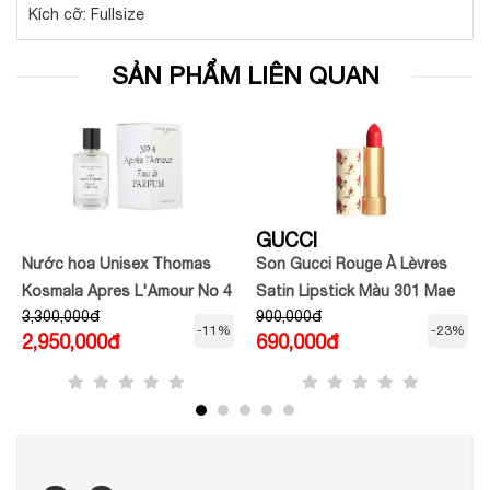
Kích cỡ: Fullsize
SẢN PHẨM LIÊN QUAN
GUCCI
Nước hoa Unisex Thomas
Son Gucci Rouge À Lèvres
Kosmala Apres L'Amour No 4
Satin Lipstick Màu 301 Mae
3,300,000đ
900,000đ
Coral
-11%
-23%
2,950,000đ
690,000đ