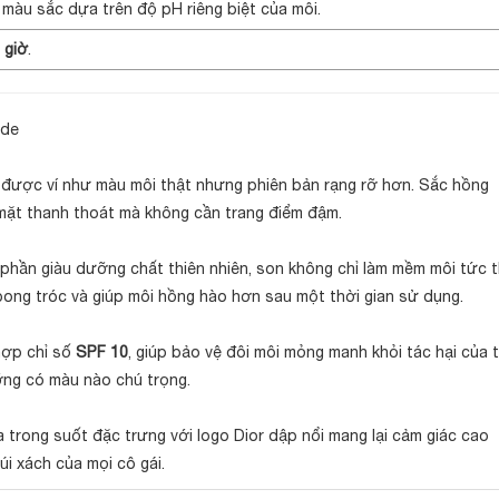
h màu sắc dựa trên độ pH riêng biệt của môi.
 giờ
.
ude
ược ví như màu môi thật nhưng phiên bản rạng rỡ hơn. Sắc hồng
mặt thanh thoát mà không cần trang điểm đậm.
hần giàu dưỡng chất thiên nhiên, son không chỉ làm mềm môi tức t
 bong tróc và giúp môi hồng hào hơn sau một thời gian sử dụng.
hợp chỉ số
SPF 10
, giúp bảo vệ đôi môi mỏng manh khỏi tác hại của t
ỡng có màu nào chú trọng.
trong suốt đặc trưng với logo Dior dập nổi mang lại cảm giác cao
i xách của mọi cô gái.