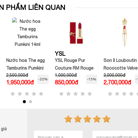
N PHẨM LIÊN QUAN
YSL
Nước hoa The egg
YSL Rouge Pur
Son lì Louboutin
Tamburins Pumkini
Couture RM Rouge
Rococotte Velve
2,500,000đ
1,000,000đ
3,000,000đ
14ml
Muse Vỏ Đỏ
Matte 215M
-22%
-15%
-
1,950,000đ
850,000đ
2,700,000đ
 giá