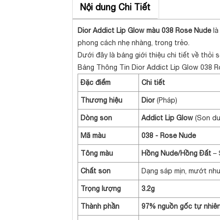
Nội dung Chi Tiết
Dior Addict Lip Glow màu 038 Rose Nude
là
phong cách nhẹ nhàng, trong trẻo.
Dưới đây là bảng giới thiệu chi tiết về thỏ
Bảng Thông Tin Dior Addict Lip Glow 038 
Đặc điểm
Chi tiết
Thương hiệu
Dior
(Pháp)
Dòng son
Addict Lip Glow
(Son dư
Mã màu
038 - Rose Nude
Tông màu
Hồng Nude/Hồng Đất
– 
Chất son
Dạng sáp mịn, mướt như
Trọng lượng
3.2g
Thành phần
97% nguồn gốc tự nhiê