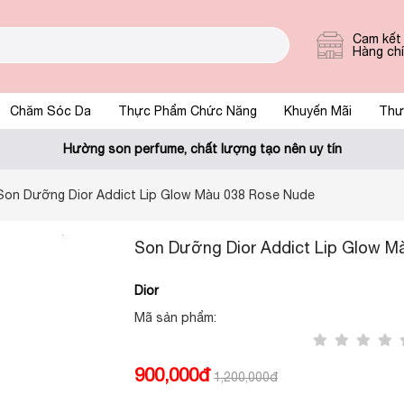
Cam kết
Hàng ch
Chăm Sóc Da
Thực Phẩm Chức Năng
Khuyến Mãi
Thư
Hường son perfume, chất lượng tạo nên uy tín
Son Dưỡng Dior Addict Lip Glow Màu 038 Rose Nude
Son Dưỡng Dior Addict Lip Glow M
Dior
Mã sản phẩm:
900,000đ
1,200,000đ