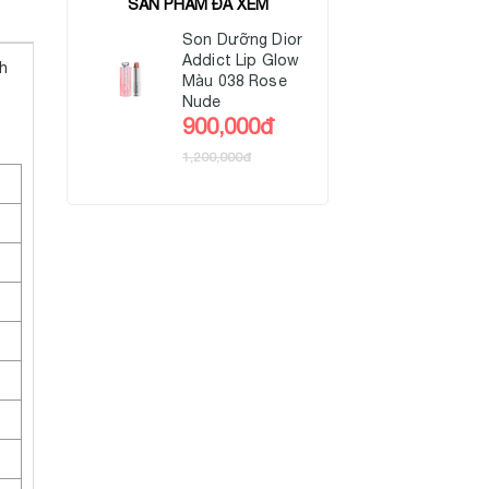
SẢN PHẨM ĐÃ XEM
Son Dưỡng Dior
Addict Lip Glow
h
Màu 038 Rose
Nude
900,000đ
1,200,000đ