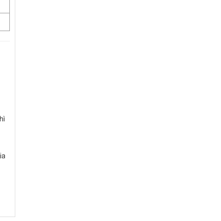
hì
ia