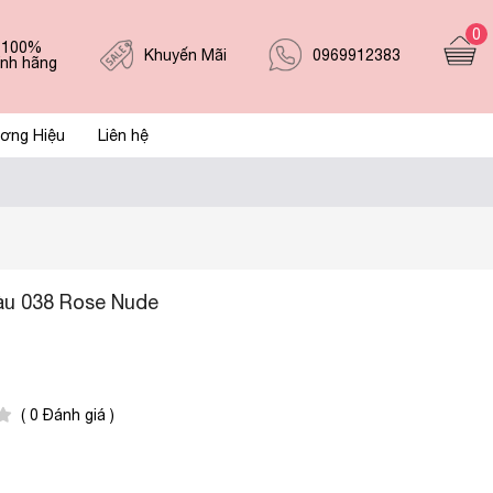
0
 100%
0969912383
Khuyến Mãi
ính hãng
ơng Hiệu
Liên hệ
àu 038 Rose Nude
( 0 Đánh giá )