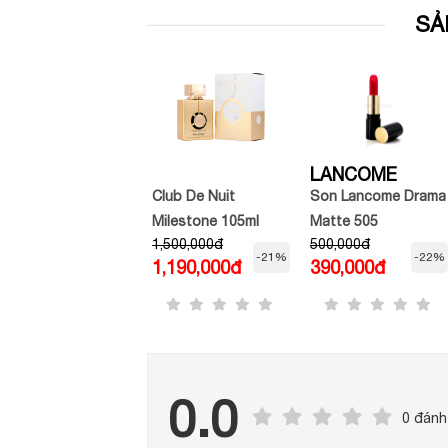
SẢ
CALVIN KLEIN
LANCOME
Nước hoa unisex
Club De Nuit
Son Lancome Drama
Calvin Klein Ck One
Milestone 105ml
Matte 505
1,400,000đ
1,500,000đ
500,000đ
Collector's Edition
ADORATION mini -
-21%
-21%
-22%
1,100,000đ
1,190,000đ
390,000đ
EDT( bản chuột đỏ)
màu đỏ cam
0.0
0 đánh