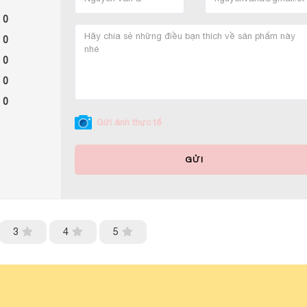
 0
 0
 0
 0
 0
Gửi ảnh thực tế
GỬI
3
4
5