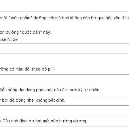
 một "siêu phẩm" dưỡng môi mà bạn không nên bỏ qua nếu yêu thíc
i son dưỡng "quốc dân" này:
Rose Nude
ỡng có màu đổi theo độ pH)
Sắc hồng dịu dàng pha chút nâu ấm, cực kỳ tự nhiên.
 bơ, độ bóng nhẹ, không bết dính.
n
: Dầu anh đào, bơ hạt mỡ, sáp hướng dương.