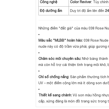
Công nghệ
Color Reviver
: Tùy chỉn
Độ dưỡng ẩm
Duy trì độ ẩm lên đến
24
Những điểm "đắt giá" của màu 038 Rose N
Màu sắc "MLBB" hoàn hảo:
038 Rose Nude đ
nude này có độ trầm vừa phải, giúp gương 
Chăm sóc môi chuyên sâu:
Nhờ bảng thành p
mà còn hỗ trợ cải thiện tình trạng môi khô,
Chỉ số chống nắng:
Sản phẩm thường tích 
UV – một điểm cộng lớn mà ít dòng son dư
Thiết kế sang chảnh:
Vỏ son màu hồng nhựa 
cấp, xứng đáng là món đồ trang sức trong tú