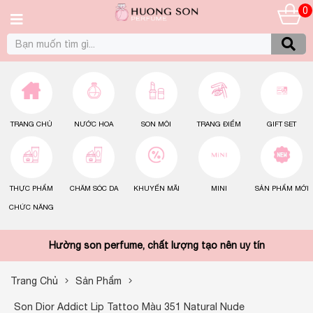
0
TRANG CHỦ
NƯỚC HOA
SON MÔI
TRANG ĐIỂM
GIFT SET
THỰC PHẨM
CHĂM SÓC DA
KHUYẾN MÃI
MINI
SẢN PHẨM MỚI
CHỨC NĂNG
Hường son perfume, chất lượng tạo nên uy tín
Trang Chủ
Sản Phẩm
Son Dior Addict Lip Tattoo Màu 351 Natural Nude