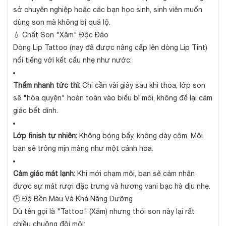
sở chuyên nghiệp hoặc các bạn học sinh, sinh viên muốn
dùng son mà không bị quá lộ.
💧 Chất Son "Xăm" Độc Đáo
Dòng Lip Tattoo (nay đã được nâng cấp lên dòng Lip Tint)
nổi tiếng với kết cấu nhẹ như nước:
Thấm nhanh tức thì:
Chỉ cần vài giây sau khi thoa, lớp son
sẽ "hòa quyện" hoàn toàn vào biểu bì môi, không để lại cảm
giác bết dính.
Lớp finish tự nhiên:
Không bóng bẩy, không dày cộm. Môi
bạn sẽ trông mịn màng như một cánh hoa.
Cảm giác mát lạnh:
Khi mới chạm môi, bạn sẽ cảm nhận
được sự mát rượi đặc trưng và hương vani bạc hà dịu nhẹ.
🕒 Độ Bền Màu Và Khả Năng Dưỡng
Dù tên gọi là "Tattoo" (Xăm) nhưng thỏi son này lại rất
chiều chuộng đôi môi: