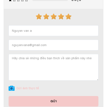
Gửi ảnh thực tế
GỬI