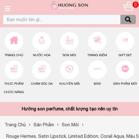
0
TRANG CHỦ
NƯỚC HOA
SON MÔI
TRANG ĐIỂM
GIFT SET
THỰC PHẨM
CHĂM SÓC DA
KHUYẾN MÃI
MINI
SẢN PHẨM MỚI
CHỨC NĂNG
Hường son perfume, chất lượng tạo nên uy tín
Trang Chủ
Sản Phẩm
Son Môi
Rouge Hermes, Satin Lipstick, Limited Edition, Corail Aqua, Màu 