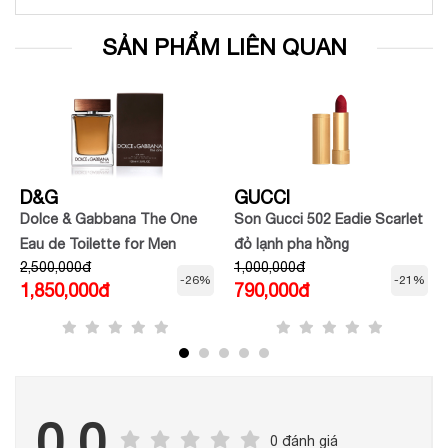
SẢN PHẨM LIÊN QUAN
D&G
GUCCI
Dolce & Gabbana The One
Son Gucci 502 Eadie Scarlet
Eau de Toilette for Men
đỏ lạnh pha hồng
2,500,000đ
1,000,000đ
-26%
-21%
1,850,000đ
790,000đ
0.0
0 đánh giá