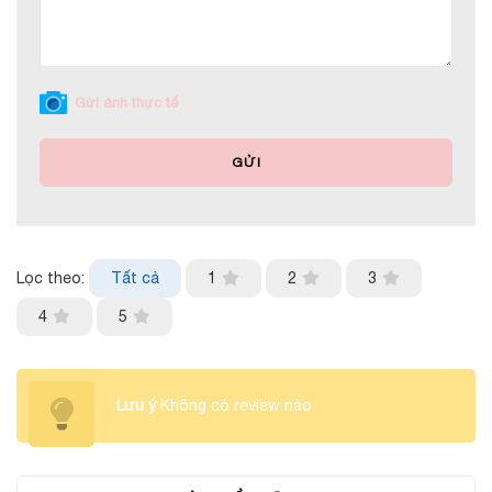
Gửi ảnh thực tế
GỬI
Lọc theo:
Tất cả
1
2
3
4
5
Lưu ý
Không có review nào