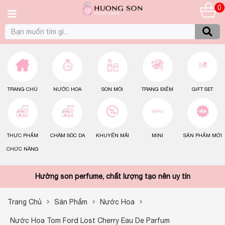
0
TRANG CHỦ
NƯỚC HOA
SON MÔI
TRANG ĐIỂM
GIFT SET
THỰC PHẨM
CHĂM SÓC DA
KHUYẾN MÃI
MINI
SẢN PHẨM MỚI
CHỨC NĂNG
Hường son perfume, chất lượng tạo nên uy tín
Trang Chủ
Sản Phẩm
Nước Hoa
Nước Hoa Tom Ford Lost Cherry Eau De Parfum