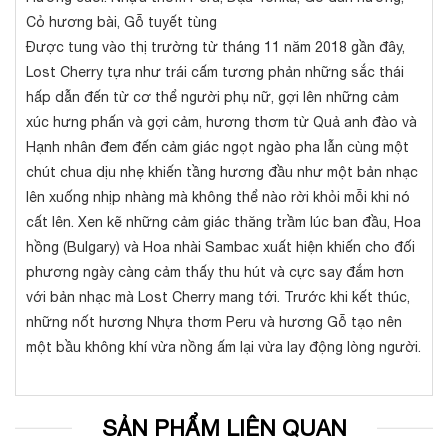
Cỏ hương bài, Gỗ tuyết tùng
Được tung vào thị trường từ tháng 11 năm 2018 gần đây,
Lost Cherry tựa như trái cấm tương phản những sắc thái
hấp dẫn đến từ cơ thể người phụ nữ, gợi lên những cảm
xúc hưng phấn và gợi cảm, hương thơm từ Quả anh đào và
Hạnh nhân đem đến cảm giác ngọt ngào pha lẫn cùng một
chút chua dịu nhẹ khiến tầng hương đầu như một bản nhạc
lên xuống nhịp nhàng mà không thể nào rời khỏi mỗi khi nó
cất lên. Xen kẽ những cảm giác thăng trầm lúc ban đầu, Hoa
hồng (Bulgary) và Hoa nhài Sambac xuất hiện khiến cho đối
phương ngày càng cảm thấy thu hút và cực say đắm hơn
với bản nhạc mà Lost Cherry mang tới. Trước khi kết thúc,
những nốt hương Nhựa thơm Peru và hương Gỗ tạo nên
một bầu không khí vừa nồng ấm lại vừa lay động lòng người.
SẢN PHẨM LIÊN QUAN