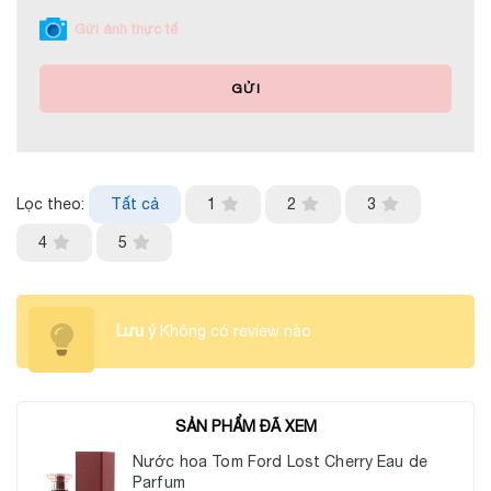
Gửi ảnh thực tế
GỬI
Lọc theo:
Tất cả
1
2
3
4
5
Lưu ý
Không có review nào
SẢN PHẨM ĐÃ XEM
Nước hoa Tom Ford Lost Cherry Eau de
Parfum