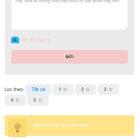
Gửi ảnh thực tế
GỬI
Lọc theo:
Tất cả
1
2
3
4
5
Lưu ý
Không có review nào