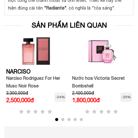
một tổng thể thanh thoát và tinh khiết. Thiết kế này thể
hiện đúng cái tên
"Radiante"
, có nghĩa là "tỏa sáng".
SẢN PHẨM LIÊN QUAN
NARCISO
Narciso Rodriguez For Her
Nước hoa Victoria Secret
Musc Noir Rose
Bombshell
3,300,000đ
2,400,000đ
-24%
-25%
2,500,000đ
1,800,000đ