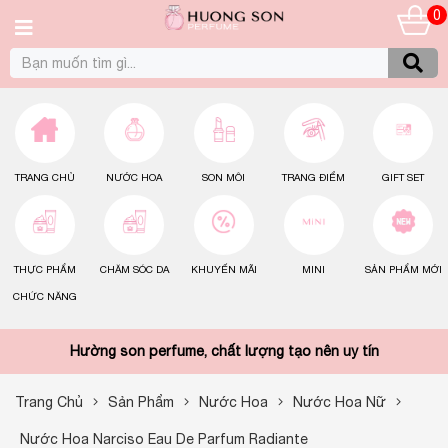
0
TRANG CHỦ
NƯỚC HOA
SON MÔI
TRANG ĐIỂM
GIFT SET
THỰC PHẨM
CHĂM SÓC DA
KHUYẾN MÃI
MINI
SẢN PHẨM MỚI
CHỨC NĂNG
Hường son perfume, chất lượng tạo nên uy tín
Trang Chủ
Sản Phẩm
Nước Hoa
Nước Hoa Nữ
Nước Hoa Narciso Eau De Parfum Radiante