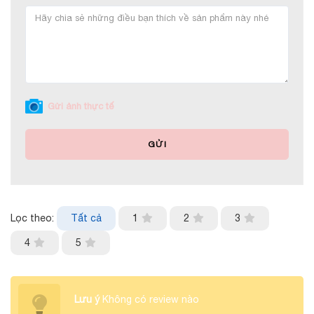
Gửi ảnh thực tế
GỬI
Lọc theo:
Tất cả
1
2
3
4
5
Lưu ý
Không có review nào