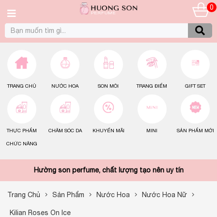
0
TRANG CHỦ
NƯỚC HOA
SON MÔI
TRANG ĐIỂM
GIFT SET
THỰC PHẨM
CHĂM SÓC DA
KHUYẾN MÃI
MINI
SẢN PHẨM MỚI
CHỨC NĂNG
Hường son perfume, chất lượng tạo nên uy tín
Trang Chủ
Sản Phẩm
Nước Hoa
Nước Hoa Nữ
Kilian Roses On Ice