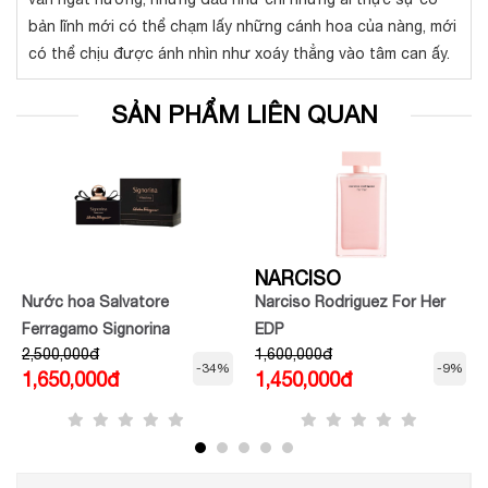
bản lĩnh mới có thể chạm lấy những cánh hoa của nàng, mới
có thể chịu được ánh nhìn như xoáy thẳng vào tâm can ấy.
SẢN PHẨM LIÊN QUAN
NARCISO
Nước hoa Salvatore
Narciso Rodriguez For Her
Ferragamo Signorina
EDP
2,500,000đ
1,600,000đ
Misteriosa
-34%
-9%
1,650,000đ
1,450,000đ