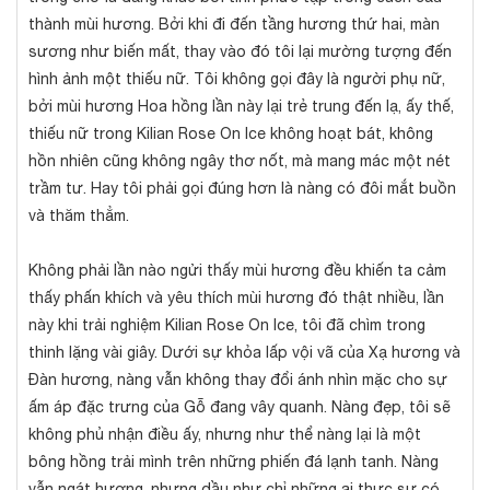
thành mùi hương. Bởi khi đi đến tầng hương thứ hai, màn
sương như biến mất, thay vào đó tôi lại mường tượng đến
hình ảnh một thiếu nữ. Tôi không gọi đây là người phụ nữ,
bởi mùi hương Hoa hồng lần này lại trẻ trung đến lạ, ấy thế,
thiếu nữ trong Kilian Rose On Ice không hoạt bát, không
hồn nhiên cũng không ngây thơ nốt, mà mang mác một nét
trầm tư. Hay tôi phải gọi đúng hơn là nàng có đôi mắt buồn
và thăm thẳm.
Không phải lần nào ngửi thấy mùi hương đều khiến ta cảm
thấy phấn khích và yêu thích mùi hương đó thật nhiều, lần
này khi trải nghiệm Kilian Rose On Ice, tôi đã chìm trong
thinh lặng vài giây. Dưới sự khỏa lấp vội vã của Xạ hương và
Đàn hương, nàng vẫn không thay đổi ánh nhìn mặc cho sự
ấm áp đặc trưng của Gỗ đang vây quanh. Nàng đẹp, tôi sẽ
không phủ nhận điều ấy, nhưng như thể nàng lại là một
bông hồng trải mình trên những phiến đá lạnh tanh. Nàng
vẫn ngát hương, nhưng dầu như chỉ những ai thực sự có