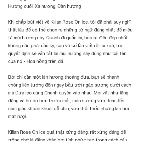
Hương cuối: Xạ hương, Đàn hương
Khi chắp bút viết về Kilian Rose On Ice, tôi đã phải suy nghĩ
thật lâu để có thể chọn ra những từ ngữ đúng nhất để miêu
tả mùi hương này. Quanh đi quẩn lại, hoá ra điều đẹp nhất
không cần phải cầu kỳ, sau vô số lần viết rồi lại xoá, tôi
quyết định sẽ vắn tắt lại mùi hương này đúng như cái tên
của nó - Hoa hồng trên đá.
Bởi chỉ cần một làn hương thoảng đưa, bạn sẽ nhanh
chóng liên tưởng đến ngay bầu trời ngập sương dưới cách
mà Dưa leo cùng Chanh quyện vào nhau. Mọi vật như lãng
đãng và hư ảo hơn trước mắt, màn sương vừa đem đến
cảm giác khoan khoái dễ chịu, vừa thổi thốc những làn hơi
mát rượi.
Kilian Rose On Ice quả thật xứng đáng, rất xứng đáng để
trông chờ là đằng khác bởi tính phức tạp trong cách cấu