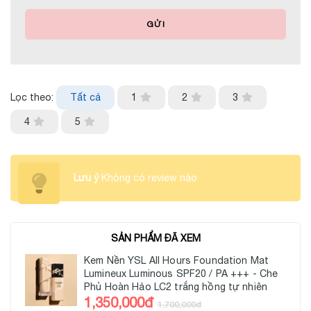
GỬI
Lọc theo:
Tất cả
1
2
3
4
5
Lưu ý
Không có review nào
SẢN PHẨM ĐÃ XEM
Kem Nền YSL All Hours Foundation Mat
Lumineux Luminous SPF20 / PA +++ - Che
Phủ Hoàn Hảo LC2 trắng hồng tự nhiên
1,350,000đ
1,700,000đ