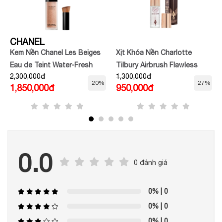
CHANEL
Kem Nền Chanel Les Beiges
Xịt Khóa Nền Charlotte
Eau de Teint Water-Fresh
Tilbury Airbrush Flawless
2,300,000đ
1,300,000đ
Tint Medium Light 30ml
Setting Spray 100ml
-20%
-27%
1,850,000đ
950,000đ
0.0
0 đánh giá
0%
| 0
0%
| 0
0%
| 0