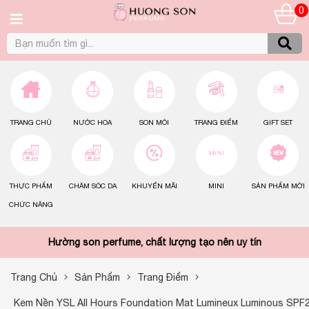
0
TRANG CHỦ
NƯỚC HOA
SON MÔI
TRANG ĐIỂM
GIFT SET
THỰC PHẨM
CHĂM SÓC DA
KHUYẾN MÃI
MINI
SẢN PHẨM MỚI
CHỨC NĂNG
Hường son perfume, chất lượng tạo nên uy tín
Trang Chủ
Sản Phẩm
Trang Điểm
Kem Nền YSL All Hours Foundation Mat Lumineux Luminous SPF