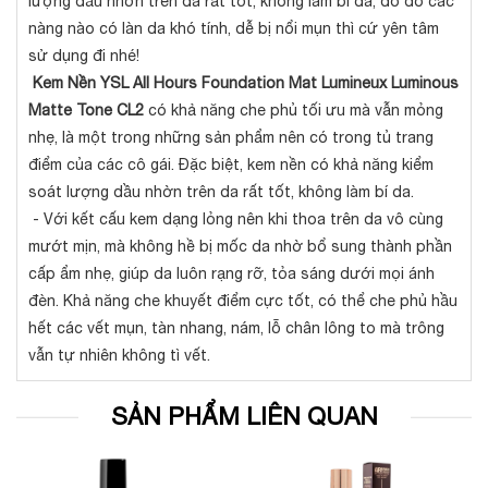
lượng dầu nhờn trên da rất tốt, không làm bí da, do đó các
nàng nào có làn da khó tính, dễ bị nổi mụn thì cứ yên tâm
sử dụng đi nhé!
Kem Nền YSL All Hours Foundation Mat Lumineux Luminous
Matte Tone CL2
có khả năng che phủ tối ưu mà vẫn mỏng
nhẹ, là một trong những sản phẩm nên có trong tủ trang
điểm của các cô gái. Đặc biệt, kem nền có khả năng kiểm
soát lượng dầu nhờn trên da rất tốt, không làm bí da.
- Với kết cấu kem dạng lỏng nên khi thoa trên da vô cùng
mướt mịn, mà không hề bị mốc da nhờ bổ sung thành phần
cấp ẩm nhẹ, giúp da luôn rạng rỡ, tỏa sáng dưới mọi ánh
đèn. Khả năng che khuyết điểm cực tốt, có thể che phủ hầu
hết các vết mụn, tàn nhang, nám, lỗ chân lông to mà trông
vẫn tự nhiên không tì vết.
SẢN PHẨM LIÊN QUAN