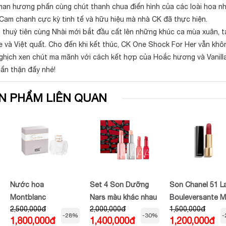
an hương phấn cùng chút thanh chua điển hình của các loài hoa nh
 Cam chanh cực kỳ tinh tế và hữu hiệu mà nhà CK đã thực hiện.
thuỷ tiên cùng Nhài mới bắt đầu cất lên những khúc ca mùa xuân, 
 và Việt quất. Cho đến khi kết thúc, CK One Shock For Her vẫn khô
nghịch xen chút ma mãnh với cách kết hợp của Hoắc hương và Vanilla
ẩn thận đấy nhé!
N PHẨM LIÊN QUAN
Nước hoa
Set 4 Son Dưỡng
Son Chanel 51 L
Montblanc
Nars màu khác nhau
Bouleversante 
2,500,000đ
2,000,000đ
1,500,000đ
Signature
Đỏ Hồng Cherry
-28%
-30%
-
1,800,000đ
1,400,000đ
1,200,000đ