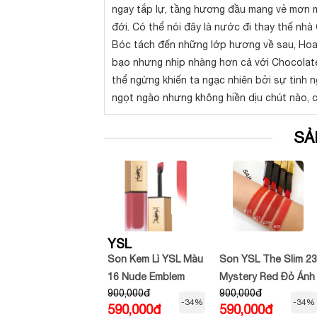
ngay tắp lự, tầng hương đầu mang vẻ mơn m
đới. Có thể nói đây là nước đi thay thế nhà
Bóc tách đến những lớp hương về sau, Hoa 
bạo nhưng nhịp nhàng hơn cả với Chocolate
thể ngừng khiến ta ngạc nhiên bởi sự tinh 
ngọt ngào nhưng không hiền dịu chút nào, c
SẢ
GUCCI
YSL
Son dưỡng Gucci
Son Kem Lì YSL Màu
Son YSL The Slim 23
màu 02 No More
16 Nude Emblem
Mystery Red Đỏ Ánh
990,000đ
900,000đ
900,000đ
Orchids - pink
Cam unbox
-20%
-34%
-34%
790,000đ
590,000đ
590,000đ