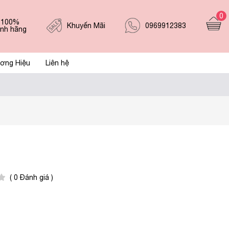
0
 100%
0969912383
Khuyến Mãi
ính hãng
ơng Hiệu
Liên hệ
( 0 Đánh giá )