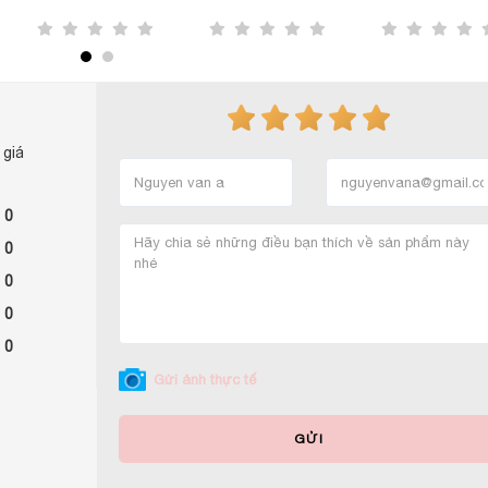
 giá
 0
 0
 0
 0
 0
Gửi ảnh thực tế
GỬI