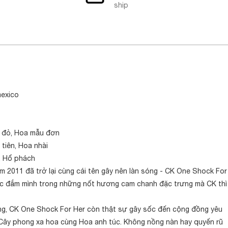
ship
mexico
c đỏ, Hoa mẫu đơn
tiên, Hoa nhài
, Hổ phách
năm 2011 đã trở lại cùng cái tên gây nên làn sóng - CK One Shock For
được đắm mình trong những nốt hương cam chanh đặc trưng mà CK thì
ng, CK One Shock For Her còn thật sự gây sốc đến cộng đồng yêu
Cây phong xa hoa cùng Hoa anh túc. Không nồng nàn hay quyến rũ