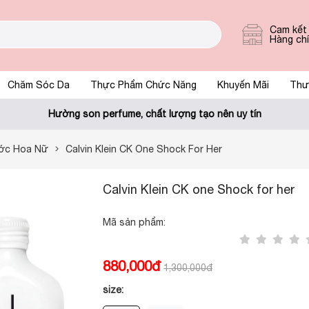
Cam kết
Hàng ch
Chăm Sóc Da
Thực Phẩm Chức Năng
Khuyến Mãi
Thư
Hường son perfume, chất lượng tạo nên uy tín
ớc Hoa Nữ
Calvin Klein CK One Shock For Her
Calvin Klein CK one Shock for her
Mã sản phẩm:
880,000đ
1,300,000đ
size: