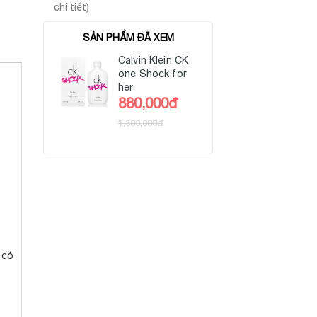
chi tiết)
SẢN PHẨM ĐÃ XEM
Calvin Klein CK
one Shock for
her
880,000đ
1,300,000đ
 có